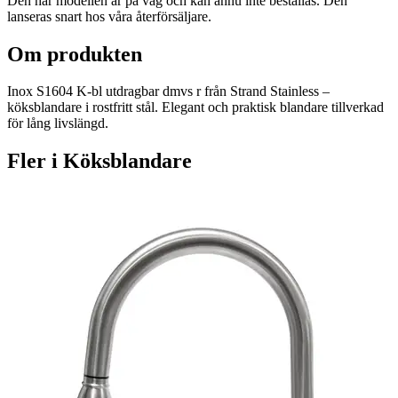
Den här modellen är på väg och kan ännu inte beställas. Den
lanseras snart hos våra återförsäljare.
Om produkten
Inox S1604 K-bl utdragbar dmvs r från Strand Stainless –
köksblandare i rostfritt stål. Elegant och praktisk blandare tillverkad
för lång livslängd.
Fler i
Köksblandare