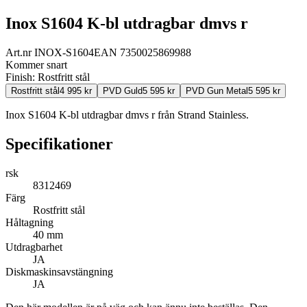
Inox S1604 K-bl utdragbar dmvs r
Art.nr
INOX-S1604
EAN
7350025869988
Kommer snart
Finish:
Rostfritt stål
Rostfritt stål
4 995
kr
PVD Guld
5 595
kr
PVD Gun Metal
5 595
kr
Inox S1604 K-bl utdragbar dmvs r från Strand Stainless.
Specifikationer
rsk
8312469
Färg
Rostfritt stål
Håltagning
40 mm
Utdragbarhet
JA
Diskmaskinsavstängning
JA