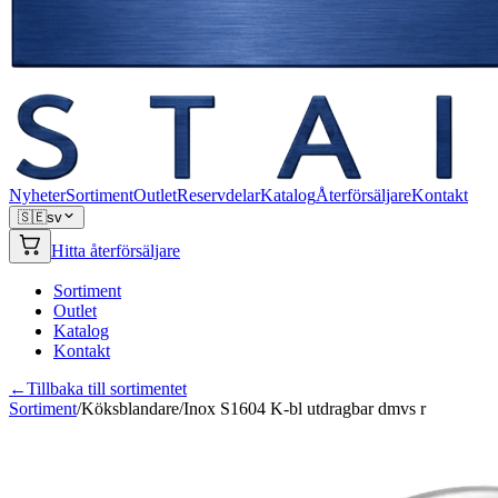
Nyheter
Sortiment
Outlet
Reservdelar
Katalog
Återförsäljare
Kontakt
🇸🇪
sv
Hitta återförsäljare
Sortiment
Outlet
Katalog
Kontakt
←
Tillbaka till sortimentet
Sortiment
/
Köksblandare
/
Inox S1604 K-bl utdragbar dmvs r