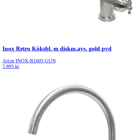
Inox Retro Köksbl. m diskm.avs. gold pvd
Art.nr
INOX-R1605 GUN
5 895
kr