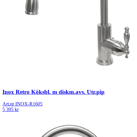
Inox Retro Köksbl. m diskm.avs. Utr.pip
Art.nr
INOX-R1605
5 395
kr