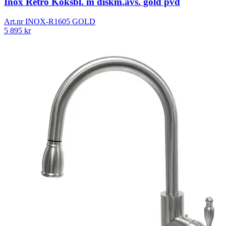
Inox Retro Köksbl. m diskm.avs. gold pvd
Art.nr
INOX-R1605 GOLD
5 895
kr