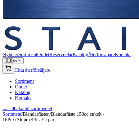
Nyheter
Sortiment
Outlet
Reservdelar
Katalog
Återförsäljare
Kontakt
🇸🇪
sv
Hitta återförsäljare
Sortiment
Outlet
Katalog
Kontakt
←
Tillbaka till sortimentet
Sortiment
/
Blandarfästen
/
Blandarfäste 150cc enkelt -
16Pex/Alupex/Pb - Ett par