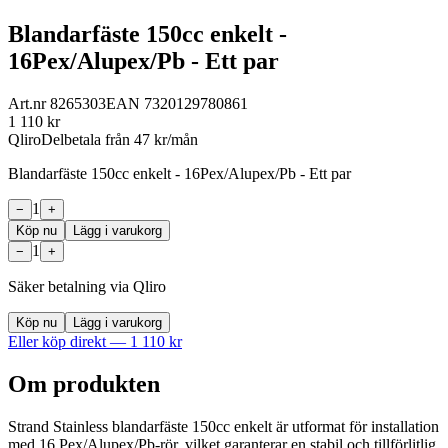
Blandarfäste 150cc enkelt -
16Pex/Alupex/Pb - Ett par
Art.nr
8265303
EAN
7320129780861
1 110
kr
Qliro
Delbetala från
47
kr/mån
Blandarfäste 150cc enkelt - 16Pex/Alupex/Pb - Ett par
1
−
+
Köp nu
Lägg i varukorg
1
−
+
Säker betalning via Qliro
Köp nu
Lägg i varukorg
Eller köp direkt —
1 110
kr
Om produkten
Strand Stainless blandarfäste 150cc enkelt är utformat för installation
med 16 Pex/Alupex/Pb-rör, vilket garanterar en stabil och tillförlitlig