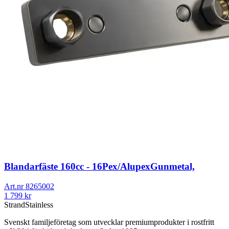
Blandarfäste 160cc - 16Pex/AlupexGunmetal,
Art.nr
8265002
1 799
kr
Strand
Stainless
Svenskt familjeföretag som utvecklar premiumprodukter i rostfritt