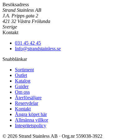
Besöksadress
Strand Stainless AB
J.A. Pripps gata 2
421 32 Västra Frölunda
Sverige
Kontakt
031 45 42 45
Info@strandstainless.se
Snabblänkar
Sortiment
Outlet
Katalog
Guider
Om oss
Återförsäljare
Reservdelar
Kontakt
Ångra köpet här
Allmänna villkor
Integritetspolicy
© 2026 Strand Stainless AB · Org.nr 559038-3922