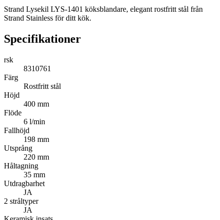
Strand Lysekil LYS-1401 köksblandare, elegant rostfritt stål från
Strand Stainless för ditt kök.
Specifikationer
rsk
8310761
Färg
Rostfritt stål
Höjd
400 mm
Flöde
6 l/min
Fallhöjd
198 mm
Utsprång
220 mm
Håltagning
35 mm
Utdragbarhet
JA
2 stråltyper
JA
Keramisk insats