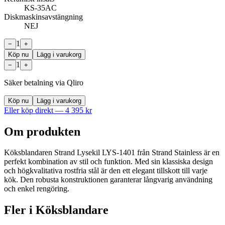
KS-35AC
Diskmaskinsavstängning
NEJ
1
−
+
Köp nu
Lägg i varukorg
1
−
+
Säker betalning via Qliro
Köp nu
Lägg i varukorg
Eller köp direkt —
4 395
kr
Om produkten
Köksblandaren Strand Lysekil LYS-1401 från Strand Stainless är en
perfekt kombination av stil och funktion. Med sin klassiska design
och högkvalitativa rostfria stål är den ett elegant tillskott till varje
kök. Den robusta konstruktionen garanterar långvarig användning
och enkel rengöring.
Fler i
Köksblandare