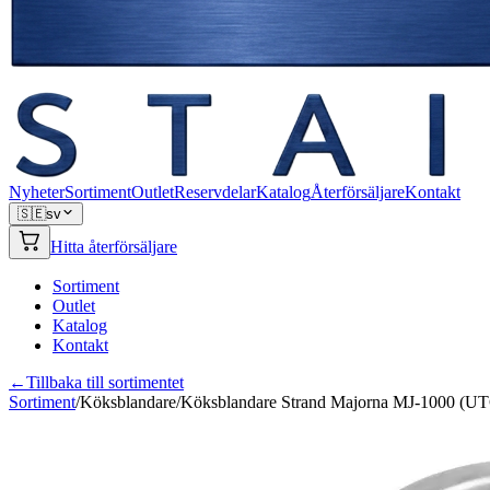
Nyheter
Sortiment
Outlet
Reservdelar
Katalog
Återförsäljare
Kontakt
🇸🇪
sv
Hitta återförsäljare
Sortiment
Outlet
Katalog
Kontakt
←
Tillbaka till sortimentet
Sortiment
/
Köksblandare
/
Köksblandare Strand Majorna MJ-1000 (