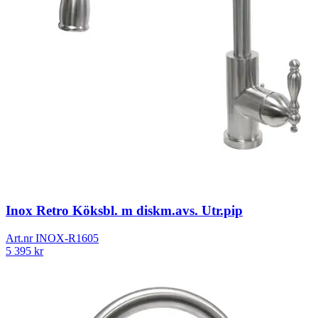
Inox Retro Köksbl. m diskm.avs. Utr.pip
Art.nr
INOX-R1605
5 395
kr