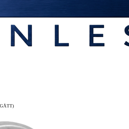
UTGÅTT)