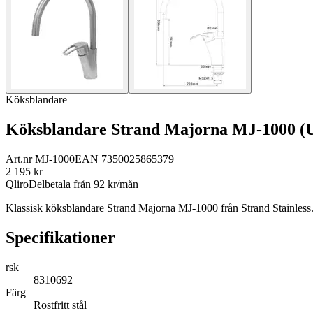
Köksblandare
Köksblandare Strand Majorna MJ-1000
Art.nr
MJ-1000
EAN
7350025865379
2 195
kr
Qliro
Delbetala från
92
kr/mån
Klassisk köksblandare Strand Majorna MJ-1000 från Strand Stainless. Hå
Specifikationer
rsk
8310692
Färg
Rostfritt stål