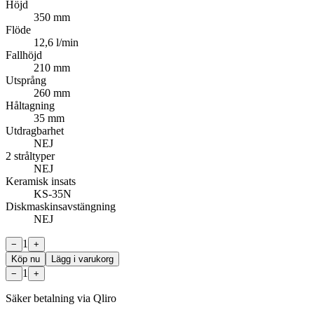
Höjd
350 mm
Flöde
12,6 l/min
Fallhöjd
210 mm
Utsprång
260 mm
Håltagning
35 mm
Utdragbarhet
NEJ
2 stråltyper
NEJ
Keramisk insats
KS-35N
Diskmaskinsavstängning
NEJ
1
−
+
Köp nu
Lägg i varukorg
1
−
+
Säker betalning via Qliro