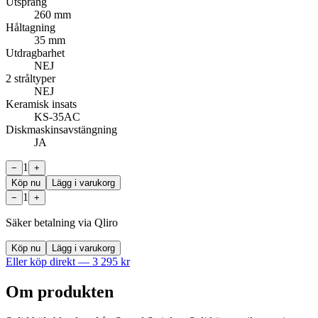
Utsprång
260 mm
Håltagning
35 mm
Utdragbarhet
NEJ
2 stråltyper
NEJ
Keramisk insats
KS-35AC
Diskmaskinsavstängning
JA
1
−
+
Köp nu
Lägg i varukorg
1
−
+
Säker betalning via Qliro
Köp nu
Lägg i varukorg
Eller köp direkt —
3 295
kr
Om produkten