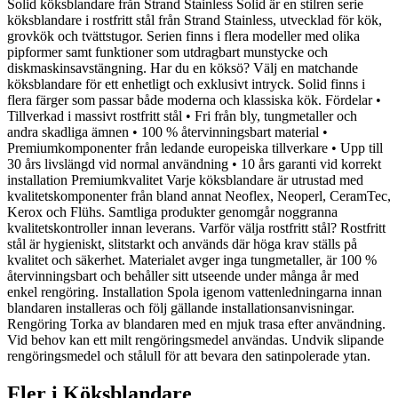
Solid köksblandare från Strand Stainless Solid är en stilren serie
köksblandare i rostfritt stål från Strand Stainless, utvecklad för kök,
grovkök och tvättstugor. Serien finns i flera modeller med olika
pipformer samt funktioner som utdragbart munstycke och
diskmaskinsavstängning. Har du en köksö? Välj en matchande
köksblandare för ett enhetligt och exklusivt intryck. Solid finns i
flera färger som passar både moderna och klassiska kök. Fördelar •
Tillverkad i massivt rostfritt stål • Fri från bly, tungmetaller och
andra skadliga ämnen • 100 % återvinningsbart material •
Premiumkomponenter från ledande europeiska tillverkare • Upp till
30 års livslängd vid normal användning • 10 års garanti vid korrekt
installation Premiumkvalitet Varje köksblandare är utrustad med
kvalitetskomponenter från bland annat Neoflex, Neoperl, CeramTec,
Kerox och Flühs. Samtliga produkter genomgår noggranna
kvalitetskontroller innan leverans. Varför välja rostfritt stål? Rostfritt
stål är hygieniskt, slitstarkt och används där höga krav ställs på
kvalitet och säkerhet. Materialet avger inga tungmetaller, är 100 %
återvinningsbart och behåller sitt utseende under många år med
enkel rengöring. Installation Spola igenom vattenledningarna innan
blandaren installeras och följ gällande installationsanvisningar.
Rengöring Torka av blandaren med en mjuk trasa efter användning.
Vid behov kan ett milt rengöringsmedel användas. Undvik slipande
rengöringsmedel och stålull för att bevara den satinpolerade ytan.
Fler i
Köksblandare