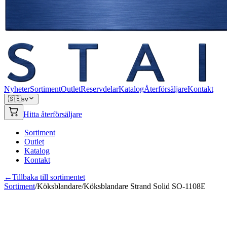
Nyheter
Sortiment
Outlet
Reservdelar
Katalog
Återförsäljare
Kontakt
🇸🇪
sv
Hitta återförsäljare
Sortiment
Outlet
Katalog
Kontakt
←
Tillbaka till sortimentet
Sortiment
/
Köksblandare
/
Köksblandare Strand Solid SO-1108E