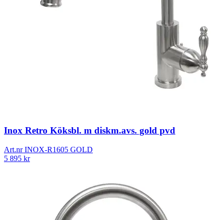
Inox Retro Köksbl. m diskm.avs. gold pvd
Art.nr
INOX-R1605 GOLD
5 895
kr