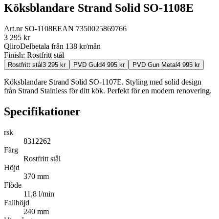
Köksblandare Strand Solid SO-1108E
Art.nr
SO-1108E
EAN
7350025869766
3 295
kr
Qliro
Delbetala från
138
kr/mån
Finish:
Rostfritt stål
Rostfritt stål
3 295
kr
PVD Guld
4 995
kr
PVD Gun Metal
4 995
kr
Köksblandare Strand Solid SO-1107E. Styling med solid design
från Strand Stainless för ditt kök. Perfekt för en modern renovering.
Specifikationer
rsk
8312262
Färg
Rostfritt stål
Höjd
370 mm
Flöde
11,8 l/min
Fallhöjd
240 mm