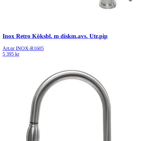
Inox Retro Köksbl. m diskm.avs. Utr.pip
Art.nr
INOX-R1605
5 395
kr