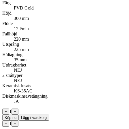
Färg
PVD Gold
Höjd
300 mm
Flöde
12 l/min
Fallhöjd
220 mm
Utsprång
225 mm
Håltagning
35 mm
Utdragbarhet
NEJ
2 stråltyper
NEJ
Keramisk insats
KS-35AC
Diskmaskinsavstängning
JA
1
−
+
Köp nu
Lägg i varukorg
1
−
+