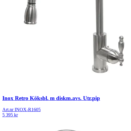
Inox Retro Köksbl. m diskm.avs. Utr.pip
Art.nr
INOX-R1605
5 395
kr