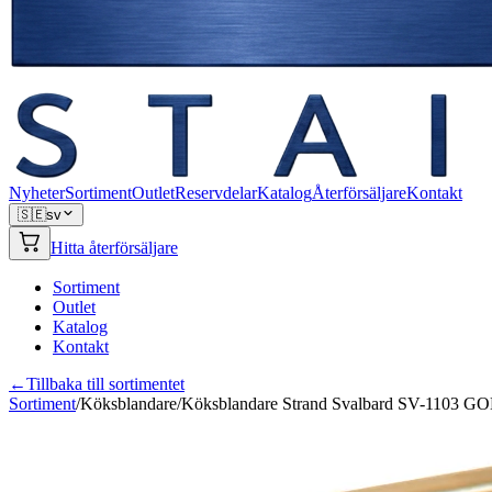
Nyheter
Sortiment
Outlet
Reservdelar
Katalog
Återförsäljare
Kontakt
🇸🇪
sv
Hitta återförsäljare
Sortiment
Outlet
Katalog
Kontakt
←
Tillbaka till sortimentet
Sortiment
/
Köksblandare
/
Köksblandare Strand Svalbard SV-1103 G