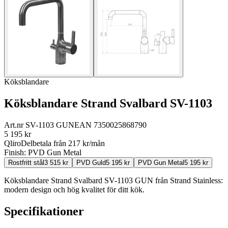
Köksblandare
Köksblandare Strand Svalbard SV-1103
Art.nr
SV-1103 GUN
EAN
7350025868790
5 195
kr
Qliro
Delbetala från
217
kr/mån
Finish:
PVD Gun Metal
Rostfritt stål
3 515
kr
PVD Guld
5 195
kr
PVD Gun Metal
5 195
kr
Köksblandare Strand Svalbard SV-1103 GUN från Strand Stainless:
modern design och hög kvalitet för ditt kök.
Specifikationer