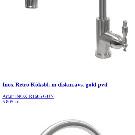
Inox Retro Köksbl. m diskm.avs. gold pvd
Art.nr
INOX-R1605 GUN
5 895
kr