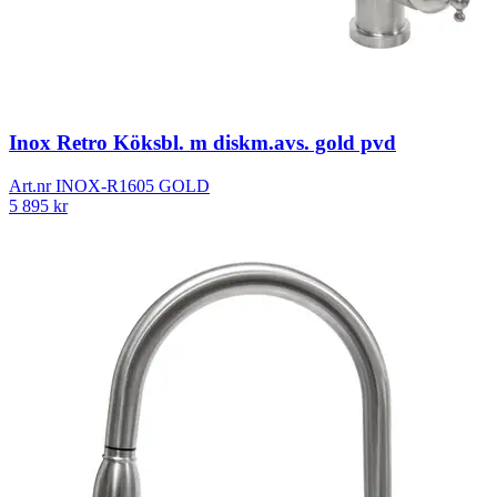
Inox Retro Köksbl. m diskm.avs. gold pvd
Art.nr
INOX-R1605 GOLD
5 895
kr