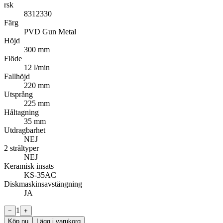
rsk
8312330
Färg
PVD Gun Metal
Höjd
300 mm
Flöde
12 l/min
Fallhöjd
220 mm
Utsprång
225 mm
Håltagning
35 mm
Utdragbarhet
NEJ
2 stråltyper
NEJ
Keramisk insats
KS-35AC
Diskmaskinsavstängning
JA
1
−
+
Köp nu
Lägg i varukorg