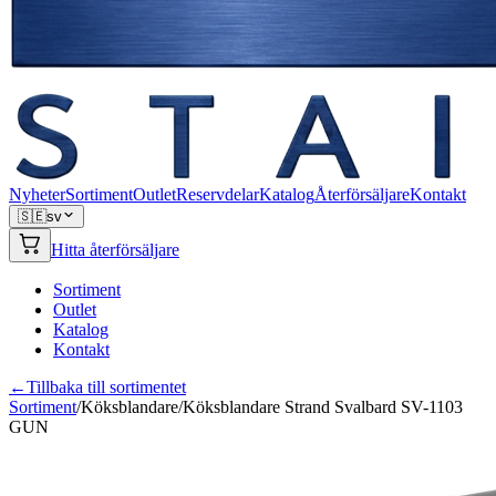
Nyheter
Sortiment
Outlet
Reservdelar
Katalog
Återförsäljare
Kontakt
🇸🇪
sv
Hitta återförsäljare
Sortiment
Outlet
Katalog
Kontakt
←
Tillbaka till sortimentet
Sortiment
/
Köksblandare
/
Köksblandare Strand Svalbard SV-1103
GUN