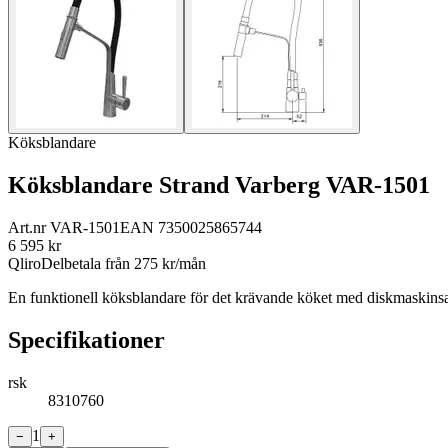
Köksblandare
Köksblandare Strand Varberg VAR-1501
Art.nr
VAR-1501
EAN
7350025865744
6 595
kr
Qliro
Delbetala från
275
kr/mån
En funktionell köksblandare för det krävande köket med diskmaskins
Specifikationer
rsk
8310760
1
−
+