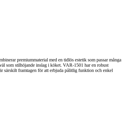
kombinerar premiummaterial med en tidlös estetik som passar många
lt såväl som stilhöjande inslag i köket. VAR-1501 har en robust
r särskilt framtagen för att erbjuda pålitlig funktion och enkel