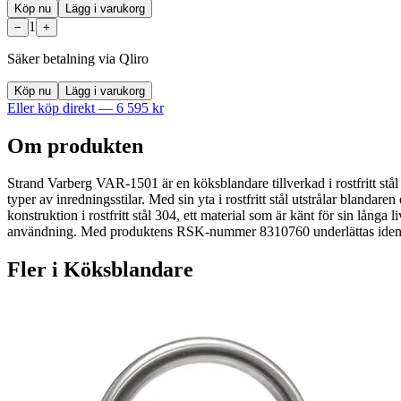
Köp nu
Lägg i varukorg
1
−
+
Säker betalning via Qliro
Köp nu
Lägg i varukorg
Eller köp direkt —
6 595
kr
Om produkten
Strand Varberg VAR-1501 är en köksblandare tillverkad i rostfritt st
typer av inredningsstilar. Med sin yta i rostfritt stål utstrålar blandar
konstruktion i rostfritt stål 304, ett material som är känt för sin lång
användning. Med produktens RSK-nummer 8310760 underlättas identifi
Fler i
Köksblandare