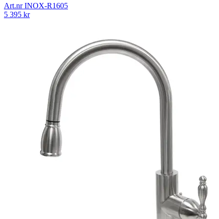
Art.nr
INOX-R1605
5 395
kr