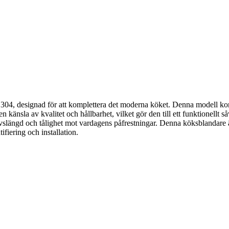
ål 304, designad för att komplettera det moderna köket. Denna modell 
en en känsla av kvalitet och hållbarhet, vilket gör den till ett funktionel
a livslängd och tålighet mot vardagens påfrestningar. Denna köksblandare ä
ering och installation.