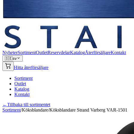
Nyheter
Sortiment
Outlet
Reservdelar
Katalog
Återförsäljare
Kontakt
🇸🇪
sv
Hitta återförsäljare
Sortiment
Outlet
Katalog
Kontakt
←
Tillbaka till sortimentet
Sortiment
/
Köksblandare
/
Köksblandare Strand Varberg VAR-1501