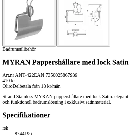
Badrumstillbehör
MYRAN Pappershållare med lock Satin
Art.nr
ANT-422
EAN
7350025867939
410
kr
Qliro
Delbetala från
18
kr/mån
Strand Stainless MYRAN pappershållare med lock Satin: elegant
och funktionell badrumslösning i exklusivt satinmaterial.
Specifikationer
rsk
8744196