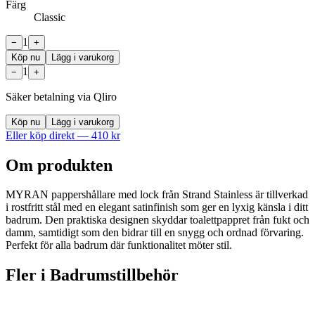
Färg
Classic
1
−
+
Köp nu
Lägg i varukorg
1
−
+
Säker betalning via Qliro
Köp nu
Lägg i varukorg
Eller köp direkt —
410
kr
Om produkten
MYRAN pappershållare med lock från Strand Stainless är tillverkad
i rostfritt stål med en elegant satinfinish som ger en lyxig känsla i ditt
badrum. Den praktiska designen skyddar toalettpappret från fukt och
damm, samtidigt som den bidrar till en snygg och ordnad förvaring.
Perfekt för alla badrum där funktionalitet möter stil.
Fler i
Badrumstillbehör