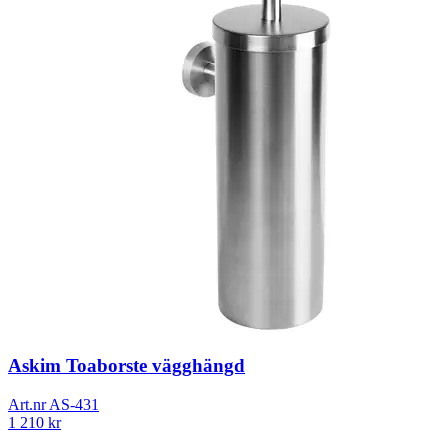
Askim Toaborste vägghängd
Art.nr
AS-431
1 210
kr