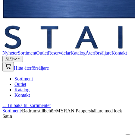
Nyheter
Sortiment
Outlet
Reservdelar
Katalog
Återförsäljare
Kontakt
🇸🇪
sv
Hitta återförsäljare
Sortiment
Outlet
Katalog
Kontakt
←
Tillbaka till sortimentet
Sortiment
/
Badrumstillbehör
/
MYRAN Pappershållare med lock
Satin