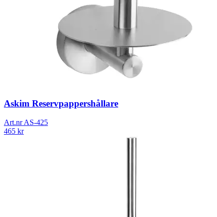
Askim Reservpappershållare
Art.nr
AS-425
465
kr