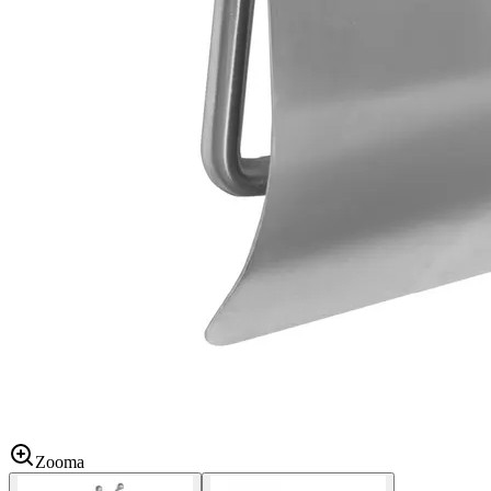
Zooma