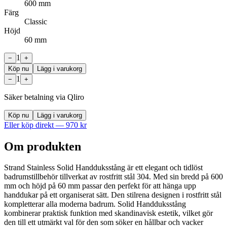
600 mm
Färg
Classic
Höjd
60 mm
1
−
+
Köp nu
Lägg i varukorg
1
−
+
Säker betalning via Qliro
Köp nu
Lägg i varukorg
Eller köp direkt —
970
kr
Om produkten
Strand Stainless Solid Handduksstång är ett elegant och tidlöst
badrumstillbehör tillverkat av rostfritt stål 304. Med sin bredd på 600
mm och höjd på 60 mm passar den perfekt för att hänga upp
handdukar på ett organiserat sätt. Den stilrena designen i rostfritt stål
kompletterar alla moderna badrum. Solid Handduksstång
kombinerar praktisk funktion med skandinavisk estetik, vilket gör
den till ett utmärkt val för den som söker en hållbar och vacker