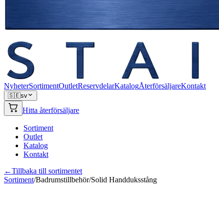
Nyheter
Sortiment
Outlet
Reservdelar
Katalog
Återförsäljare
Kontakt
🇸🇪
sv
Hitta återförsäljare
Sortiment
Outlet
Katalog
Kontakt
←
Tillbaka till sortimentet
Sortiment
/
Badrumstillbehör
/
Solid Handduksstång