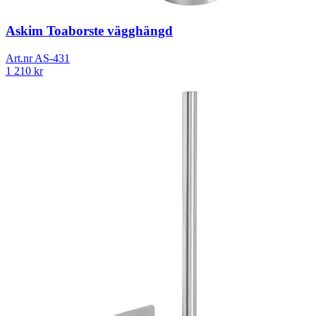
Askim Toaborste vägghängd
Art.nr
AS-431
1 210
kr