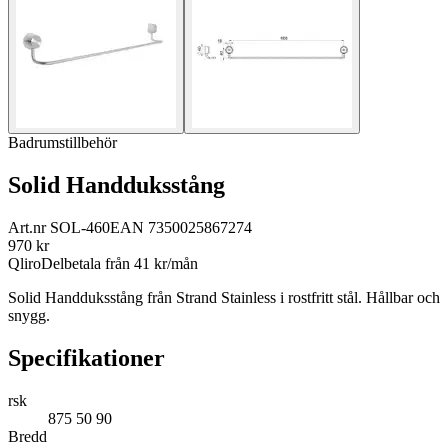
Badrumstillbehör
Solid Handduksstång
Art.nr
SOL-460
EAN
7350025867274
970
kr
Qliro
Delbetala från
41
kr/mån
Solid Handduksstång från Strand Stainless i rostfritt stål. Hållbar och
snygg.
Specifikationer
rsk
875 50 90
Bredd