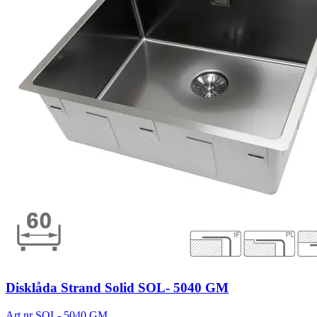
Disklåda Strand Solid SOL- 5040 GM
Art.nr
SOL- 5040 GM