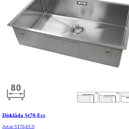
Disklåda St70-Ecs
Art.nr
ST70-ECS