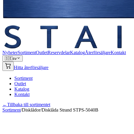
Nyheter
Sortiment
Outlet
Reservdelar
Katalog
Återförsäljare
Kontakt
🇸🇪
sv
Hitta återförsäljare
Sortiment
Outlet
Katalog
Kontakt
←
Tillbaka till sortimentet
Sortiment
/
Disklådor
/
Disklåda Strand STPS-5040B