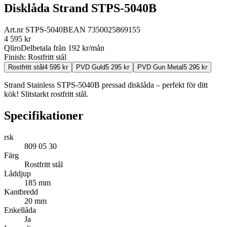
Disklåda Strand STPS-5040B
Art.nr
STPS-5040B
EAN
7350025869155
4 595
kr
Qliro
Delbetala från
192
kr/mån
Finish:
Rostfritt stål
Rostfritt stål
4 595
kr
PVD Guld
5 295
kr
PVD Gun Metal
5 295
kr
Strand Stainless STPS-5040B pressad disklåda – perfekt för ditt
kök! Slitstarkt rostfritt stål.
Specifikationer
rsk
809 05 30
Färg
Rostfritt stål
Låddjup
185 mm
Kantbredd
20 mm
Enkellåda
Ja