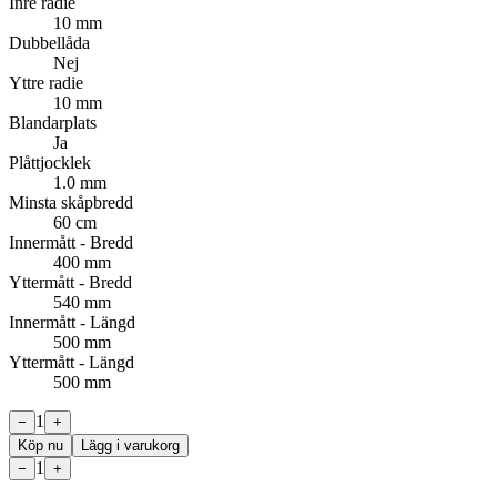
Inre radie
10 mm
Dubbellåda
Nej
Yttre radie
10 mm
Blandarplats
Ja
Plåttjocklek
1.0 mm
Minsta skåpbredd
60 cm
Innermått - Bredd
400 mm
Yttermått - Bredd
540 mm
Innermått - Längd
500 mm
Yttermått - Längd
500 mm
1
−
+
Köp nu
Lägg i varukorg
1
−
+