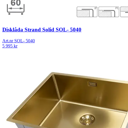
Disklåda Strand Solid SOL- 5040
Art.nr
SOL- 5040
5 995
kr