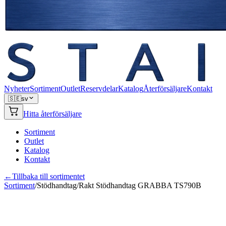
Nyheter
Sortiment
Outlet
Reservdelar
Katalog
Återförsäljare
Kontakt
🇸🇪
sv
Hitta återförsäljare
Sortiment
Outlet
Katalog
Kontakt
←
Tillbaka till sortimentet
Sortiment
/
Stödhandtag
/
Rakt Stödhandtag GRABBA TS790B