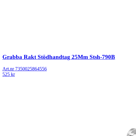
Grabba Rakt Stödhandtag 25Mm Stsh-790B
Art.nr
7350025864556
525
kr