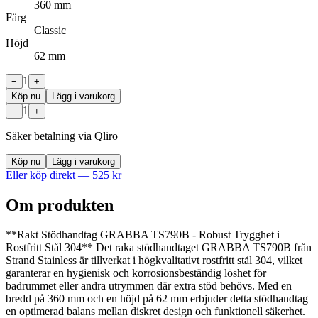
360 mm
Färg
Classic
Höjd
62 mm
1
−
+
Köp nu
Lägg i varukorg
1
−
+
Säker betalning via Qliro
Köp nu
Lägg i varukorg
Eller köp direkt —
525
kr
Om produkten
**Rakt Stödhandtag GRABBA TS790B - Robust Trygghet i
Rostfritt Stål 304** Det raka stödhandtaget GRABBA TS790B från
Strand Stainless är tillverkat i högkvalitativt rostfritt stål 304, vilket
garanterar en hygienisk och korrosionsbeständig löshet för
badrummet eller andra utrymmen där extra stöd behövs. Med en
bredd på 360 mm och en höjd på 62 mm erbjuder detta stödhandtag
en optimerad balans mellan diskret design och funktionell säkerhet.