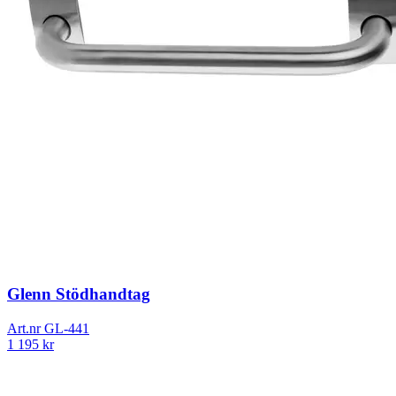
Glenn Stödhandtag
Art.nr
GL-441
1 195
kr