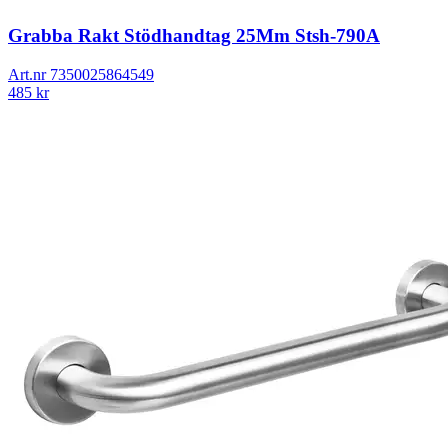
Grabba Rakt Stödhandtag 25Mm Stsh-790A
Art.nr
7350025864549
485
kr