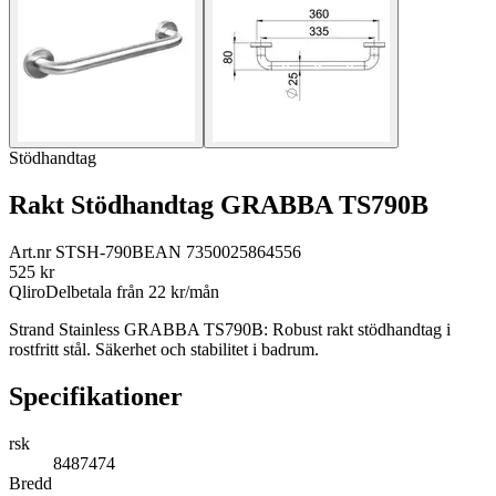
Stödhandtag
Rakt Stödhandtag GRABBA TS790B
Art.nr
STSH-790B
EAN
7350025864556
525
kr
Qliro
Delbetala från
22
kr/mån
Strand Stainless GRABBA TS790B: Robust rakt stödhandtag i
rostfritt stål. Säkerhet och stabilitet i badrum.
Specifikationer
rsk
8487474
Bredd