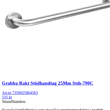
Grabba Rakt Stödhandtag 25Mm Stsh-790C
Art.nr
7350025864563
535
kr
Strand
Stainless
Svenskt familjeföretag som utvecklar premiumprodukter i rostfritt