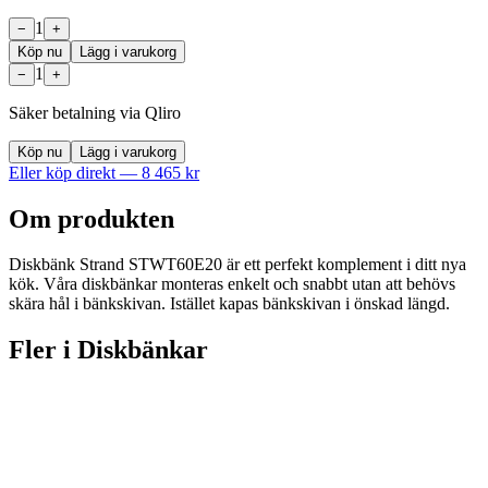
1
−
+
Köp nu
Lägg i varukorg
1
−
+
Säker betalning via Qliro
Köp nu
Lägg i varukorg
Eller köp direkt —
8 465
kr
Om produkten
Diskbänk Strand STWT60E20 är ett perfekt komplement i ditt nya
kök. Våra diskbänkar monteras enkelt och snabbt utan att behövs
skära hål i bänkskivan. Istället kapas bänkskivan i önskad längd.
Fler i
Diskbänkar