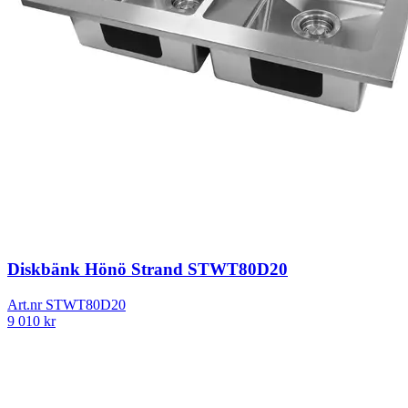
Diskbänk Hönö Strand STWT80D20
Art.nr
STWT80D20
9 010
kr