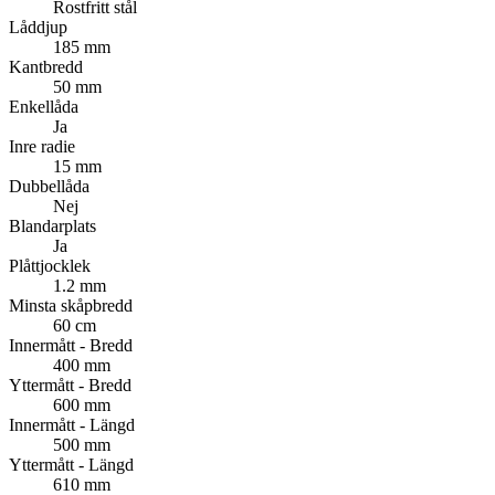
Rostfritt stål
Låddjup
185 mm
Kantbredd
50 mm
Enkellåda
Ja
Inre radie
15 mm
Dubbellåda
Nej
Blandarplats
Ja
Plåttjocklek
1.2 mm
Minsta skåpbredd
60 cm
Innermått - Bredd
400 mm
Yttermått - Bredd
600 mm
Innermått - Längd
500 mm
Yttermått - Längd
610 mm