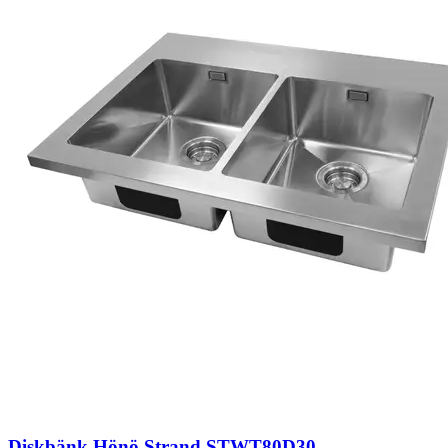
Diskbänk Hönö Strand STWT80D30