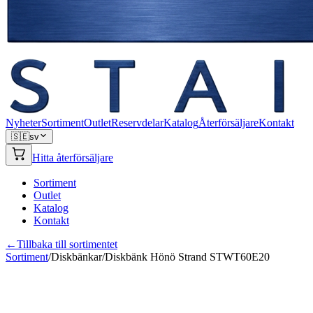
Nyheter
Sortiment
Outlet
Reservdelar
Katalog
Återförsäljare
Kontakt
🇸🇪
sv
Hitta återförsäljare
Sortiment
Outlet
Katalog
Kontakt
←
Tillbaka till sortimentet
Sortiment
/
Diskbänkar
/
Diskbänk Hönö Strand STWT60E20