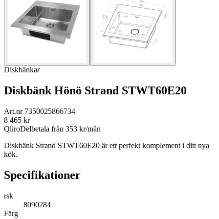
Diskbänkar
Diskbänk Hönö Strand STWT60E20
Art.nr
7350025866734
8 465
kr
Qliro
Delbetala från
353
kr/mån
Diskbänk Strand STWT60E20 är ett perfekt komplement i ditt nya
kök.
Specifikationer
rsk
8090284
Färg