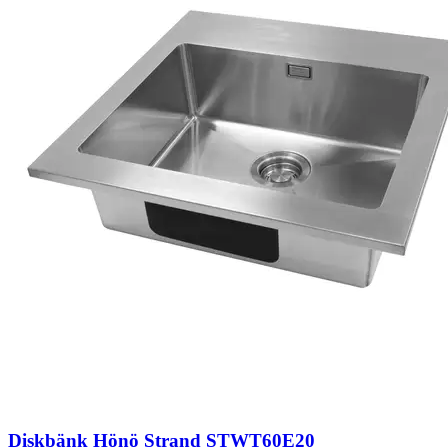
Diskbänk Hönö Strand STWT60E20