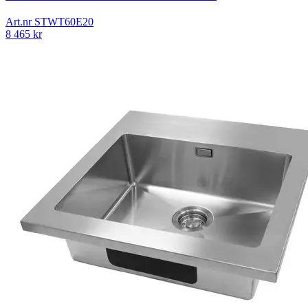
Art.nr
STWT60E20
8 465
kr