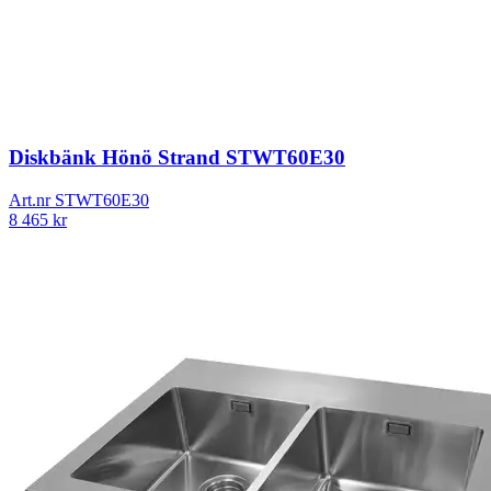
Diskbänk Hönö Strand STWT60E30
Art.nr
STWT60E30
8 465
kr