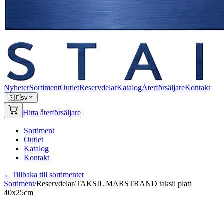
Nyheter
Sortiment
Outlet
Reservdelar
Katalog
Återförsäljare
Kontakt
🇸🇪
sv
Hitta återförsäljare
Sortiment
Outlet
Katalog
Kontakt
←
Tillbaka till sortimentet
Sortiment
/
Reservdelar
/
TAKSIL MARSTRAND taksil platt
40x25cm