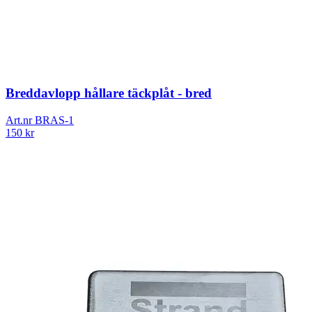
Breddavlopp hållare täckplåt - bred
Art.nr
BRAS-1
150
kr