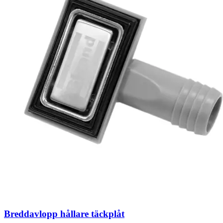
Breddavlopp hållare täckplåt