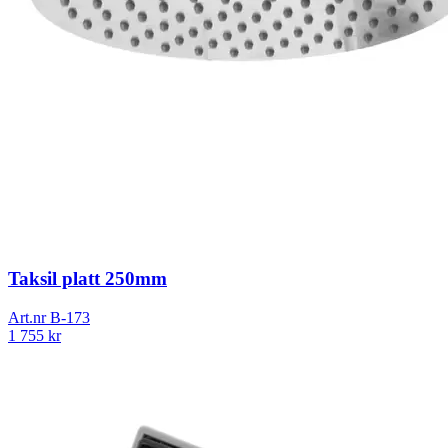
Taksil platt 250mm
Art.nr
B-173
1 755
kr