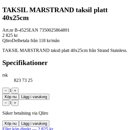
TAKSIL MARSTRAND taksil platt
40x25cm
Art.nr
B-4525
EAN
7350025864891
2 825
kr
Qliro
Delbetala från
118
kr/mån
TAKSIL MARSTRAND taksil platt 40x25cm från Strand Stainless.
Specifikationer
rsk
823 73 25
1
−
+
Köp nu
Lägg i varukorg
1
−
+
Säker betalning via Qliro
Köp nu
Lägg i varukorg
Eller köp direkt —
2 825
kr