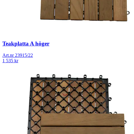
Teakplatta A höger
Art.nr
23915/22
1 535
kr