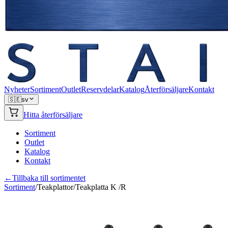
Nyheter
Sortiment
Outlet
Reservdelar
Katalog
Återförsäljare
Kontakt
🇸🇪
sv
Hitta återförsäljare
Sortiment
Outlet
Katalog
Kontakt
←
Tillbaka till sortimentet
Sortiment
/
Teakplattor
/
Teakplatta K /R