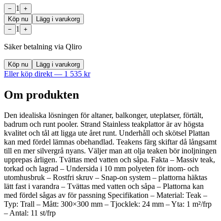
1
−
+
Köp nu
Lägg i varukorg
1
−
+
Säker betalning via Qliro
Köp nu
Lägg i varukorg
Eller köp direkt —
1 535
kr
Om produkten
Den idealiska lösningen för altaner, balkonger, uteplatser, förtält,
badrum och runt pooler. Strand Stainless teakplattor är av högsta
kvalitet och tål att ligga ute året runt. Underhåll och skötsel Plattan
kan med fördel lämnas obehandlad. Teakens färg skiftar då långsamt
till en mer silvergrå nyans. Väljer man att olja teaken bör inoljningen
upprepas årligen. Tvättas med vatten och såpa. Fakta – Massiv teak,
torkad och lagrad – Undersida i 10 mm polyeten för inom- och
utomhusbruk – Rostfri skruv – Snap-on system – plattorna häktas
lätt fast i varandra – Tvättas med vatten och såpa – Plattorna kan
med fördel sågas av för passning Specifikation – Material: Teak –
Typ: Trall – Mått: 300×300 mm – Tjocklek: 24 mm – Yta: 1 m²/frp
– Antal: 11 st/frp