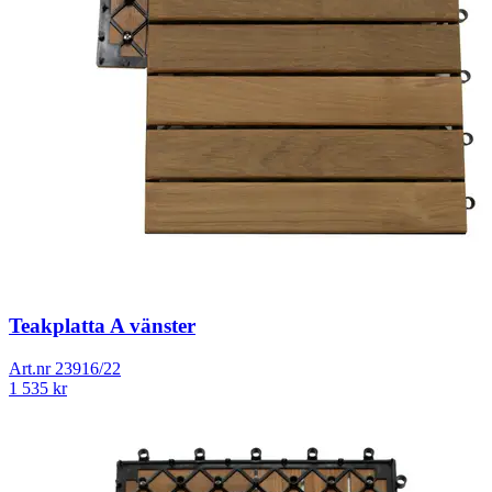
Teakplatta A vänster
Art.nr
23916/22
1 535
kr