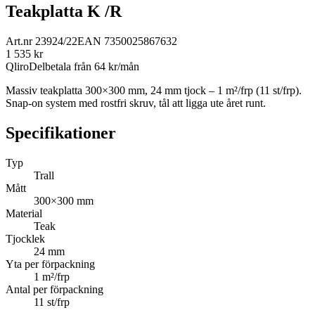
Teakplatta K /R
Art.nr
23924/22
EAN
7350025867632
1 535
kr
Qliro
Delbetala från
64
kr/mån
Massiv teakplatta 300×300 mm, 24 mm tjock – 1 m²/frp (11 st/frp).
Snap-on system med rostfri skruv, tål att ligga ute året runt.
Specifikationer
Typ
Trall
Mått
300×300 mm
Material
Teak
Tjocklek
24 mm
Yta per förpackning
1 m²/frp
Antal per förpackning
11 st/frp