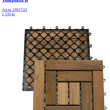
Teakplatta B
Art.nr
23917/22
1 535
kr