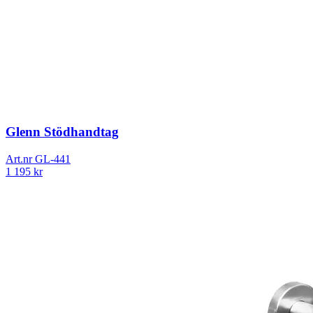
Glenn Stödhandtag
Art.nr
GL-441
1 195
kr