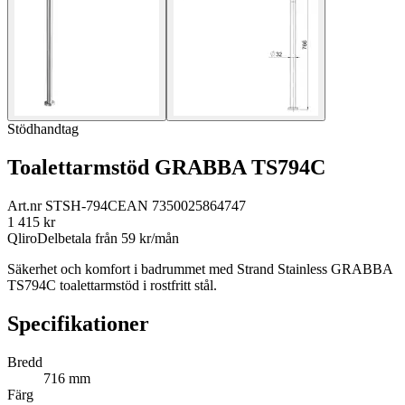
Stödhandtag
Toalettarmstöd GRABBA TS794C
Art.nr
STSH-794C
EAN
7350025864747
1 415
kr
Qliro
Delbetala från
59
kr/mån
Säkerhet och komfort i badrummet med Strand Stainless GRABBA
TS794C toalettarmstöd i rostfritt stål.
Specifikationer
Bredd
716 mm
Färg