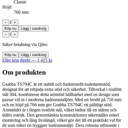
Classic
Höjd
766 mm
1
−
+
Köp nu
Lägg i varukorg
1
−
+
Säker betalning via Qliro
Köp nu
Lägg i varukorg
Eller köp direkt —
1 415
kr
Om produkten
Grabba TS794C är ett stabilt och funktionellt toalettarmstöd,
designat för att erbjuda extra stöd och säkerhet. Tillverkat i rostfritt
stål 304, kombinerar detta armstöd hållbarhet med en design som
passar väl in i moderna badrumsmiljöer. Med en bredd på 716 mm
och en höjd på 766 mm ger Grabba TS794C ett pålitligt stöd.
Armstödet är i färgen rostfritt stål, vilket bidrar till en stilren och
tidlös estetik. Den genomtänkta konstruktionen säkerställer enkel
montering och lång livslängd, vilket gör det till ett praktiskt val för
de som söker en tryggare badrumsmiljö. Dess robusta utförande i