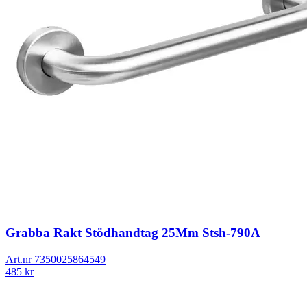
Grabba Rakt Stödhandtag 25Mm Stsh-790A
Art.nr
7350025864549
485
kr