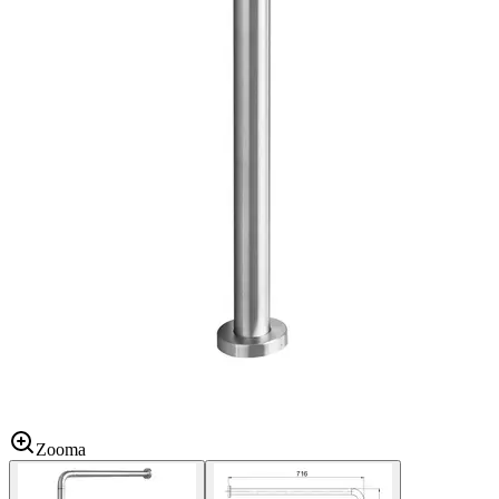
Zooma