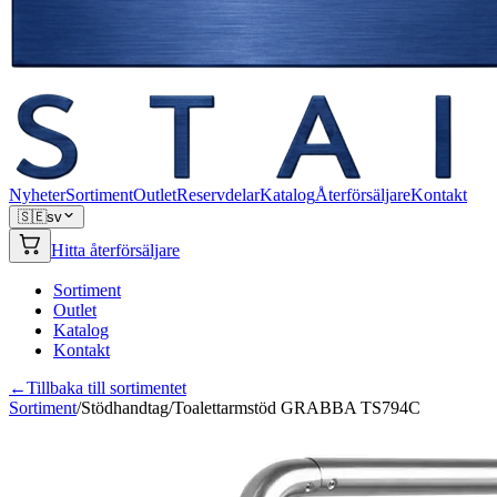
Nyheter
Sortiment
Outlet
Reservdelar
Katalog
Återförsäljare
Kontakt
🇸🇪
sv
Hitta återförsäljare
Sortiment
Outlet
Katalog
Kontakt
←
Tillbaka till sortimentet
Sortiment
/
Stödhandtag
/
Toalettarmstöd GRABBA TS794C