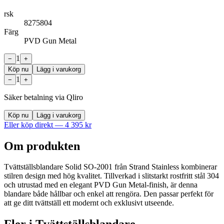
rsk
8275804
Färg
PVD Gun Metal
1
−
+
Köp nu
Lägg i varukorg
1
−
+
Säker betalning via Qliro
Köp nu
Lägg i varukorg
Eller köp direkt —
4 395
kr
Om produkten
Tvättställsblandare Solid SO-2001 från Strand Stainless kombinerar
stilren design med hög kvalitet. Tillverkad i slitstarkt rostfritt stål 304
och utrustad med en elegant PVD Gun Metal-finish, är denna
blandare både hållbar och enkel att rengöra. Den passar perfekt för
att ge ditt tvättställ ett modernt och exklusivt utseende.