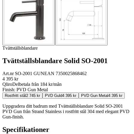
Tvättställsblandare
Tvättställsblandare Solid SO-2001
Art.nr
SO-2001 GUN
EAN
7350025868462
4 395
kr
Qliro
Delbetala från
184
kr/mån
Finish:
PVD Gun Metal
Rostfritt stål
2 745
kr
PVD Guld
4 395
kr
PVD Gun Metal
4 395
kr
Uppgradera ditt badrum med Tvättställsblandare Solid SO-2001
PVD Gun från Strand Stainless i rostfritt stål 304 med elegant PVD
Gun-finish.
Specifikationer