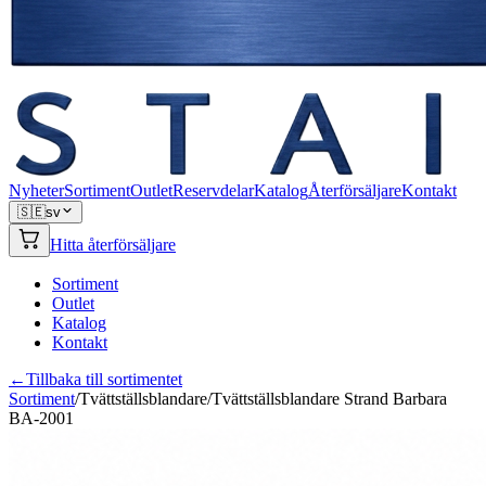
Nyheter
Sortiment
Outlet
Reservdelar
Katalog
Återförsäljare
Kontakt
🇸🇪
sv
Hitta återförsäljare
Sortiment
Outlet
Katalog
Kontakt
←
Tillbaka till sortimentet
Sortiment
/
Tvättställsblandare
/
Tvättställsblandare Strand Barbara
BA-2001