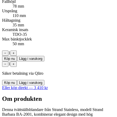
Fallhöjd
78 mm
Utsprång
110 mm
Håltagning
35 mm
Keramisk insats
TDO-35
Max bänktjocklek
50 mm
1
−
+
Köp nu
Lägg i varukorg
1
−
+
Säker betalning via Qliro
Köp nu
Lägg i varukorg
Eller köp direkt —
3 410
kr
Om produkten
Denna tvättställsblandare från Strand Stainless, modell Strand
Barbara BA-2001, kombinerar elegant design med hög