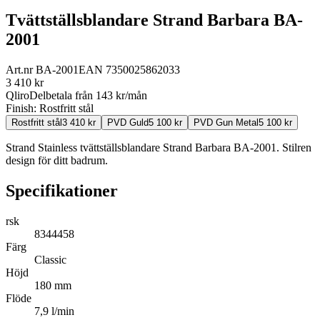
Tvättställsblandare Strand Barbara BA-
2001
Art.nr
BA-2001
EAN
7350025862033
3 410
kr
Qliro
Delbetala från
143
kr/mån
Finish:
Rostfritt stål
Rostfritt stål
3 410
kr
PVD Guld
5 100
kr
PVD Gun Metal
5 100
kr
Strand Stainless tvättställsblandare Strand Barbara BA-2001. Stilren
design för ditt badrum.
Specifikationer
rsk
8344458
Färg
Classic
Höjd
180 mm
Flöde
7,9 l/min