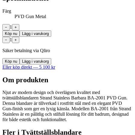
Färg
PVD Gun Metal
1
−
+
Köp nu
Lägg i varukorg
1
−
+
Säker betalning via Qliro
Köp nu
Lägg i varukorg
Eller köp direkt —
5 100
kr
Om produkten
Njut av modern design och överlägsen kvalitet med
tvättställsblandaren Strand Stainless Barbara BA-2001 PVD Gun.
Denna blandare är tillverkad i rostfritt stål med en elegant PVD
Gun-finish som ger en lyxig känsla. Modellen BA-2001 från Strand
Stainless är en pålitlig och stilfull lösning för ditt badrum, designad
för både estetik och funktionalitet.
Fler i
Tvättställsblandare