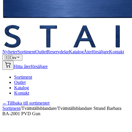
Nyheter
Sortiment
Outlet
Reservdelar
Katalog
Återförsäljare
Kontakt
🇸🇪
sv
Hitta återförsäljare
Sortiment
Outlet
Katalog
Kontakt
←
Tillbaka till sortimentet
Sortiment
/
Tvättställsblandare
/
Tvättställsblandare Strand Barbara
BA-2001 PVD Gun