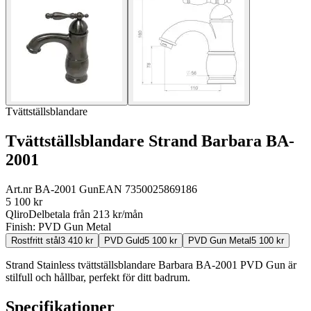
Tvättställsblandare
Tvättställsblandare Strand Barbara BA-
2001
Art.nr
BA-2001 Gun
EAN
7350025869186
5 100
kr
Qliro
Delbetala från
213
kr/mån
Finish:
PVD Gun Metal
Rostfritt stål
3 410
kr
PVD Guld
5 100
kr
PVD Gun Metal
5 100
kr
Strand Stainless tvättställsblandare Barbara BA-2001 PVD Gun är
stilfull och hållbar, perfekt för ditt badrum.
Specifikationer