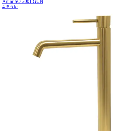
Art.nr
SO-2001 GUN
4 395
kr