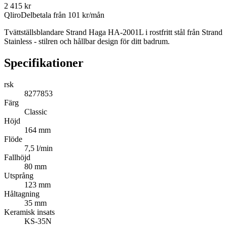
2 415
kr
Qliro
Delbetala från
101
kr/mån
Tvättställsblandare Strand Haga HA-2001L i rostfritt stål från Strand
Stainless - stilren och hållbar design för ditt badrum.
Specifikationer
rsk
8277853
Färg
Classic
Höjd
164 mm
Flöde
7,5 l/min
Fallhöjd
80 mm
Utsprång
123 mm
Håltagning
35 mm
Keramisk insats
KS-35N