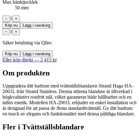
Max bänktjocklek
50 mm
1
−
+
Köp nu
Lägg i varukorg
1
−
+
Säker betalning via Qliro
Köp nu
Lägg i varukorg
Eller köp direkt —
2 415
kr
Om produkten
Uppgradera ditt badrum med tvättställsblandaren Strand Haga HA-
2001L från Strand Stainless. Denna stilrena blandare är tillverkad i
högkvalitativt rostfritt stål, vilket garanterar både hållbarhet och en
tidlös estetik. Modellen HA-2001L erbjuder en enkel installation och
är designad för att passa de flesta standardtvättställ. Ge ditt badrum
en touch av elegans och funktionalitet med denna pålitliga blandare.
Fler i
Tvättställsblandare