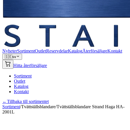
Nyheter
Sortiment
Outlet
Reservdelar
Katalog
Återförsäljare
Kontakt
🇸🇪
sv
Hitta återförsäljare
Sortiment
Outlet
Katalog
Kontakt
←
Tillbaka till sortimentet
Sortiment
/
Tvättställsblandare
/
Tvättställsblandare Strand Haga HA-
2001L