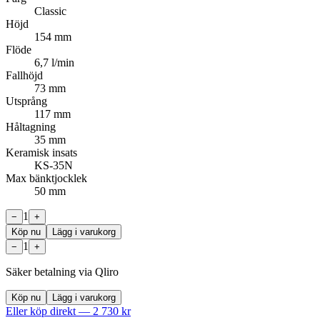
Classic
Höjd
154 mm
Flöde
6,7 l/min
Fallhöjd
73 mm
Utsprång
117 mm
Håltagning
35 mm
Keramisk insats
KS-35N
Max bänktjocklek
50 mm
1
−
+
Köp nu
Lägg i varukorg
1
−
+
Säker betalning via Qliro
Köp nu
Lägg i varukorg
Eller köp direkt —
2 730
kr