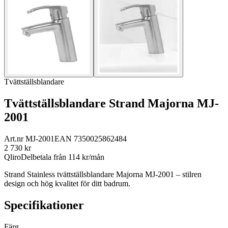
Tvättställsblandare
Tvättställsblandare Strand Majorna MJ-
2001
Art.nr
MJ-2001
EAN
7350025862484
2 730
kr
Qliro
Delbetala från
114
kr/mån
Strand Stainless tvättställsblandare Majorna MJ-2001 – stilren
design och hög kvalitet för ditt badrum.
Specifikationer
Färg