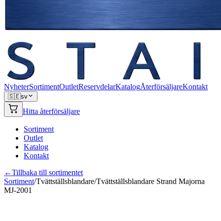
Nyheter
Sortiment
Outlet
Reservdelar
Katalog
Återförsäljare
Kontakt
🇸🇪
sv
Hitta återförsäljare
Sortiment
Outlet
Katalog
Kontakt
←
Tillbaka till sortimentet
Sortiment
/
Tvättställsblandare
/
Tvättställsblandare Strand Majorna
MJ-2001