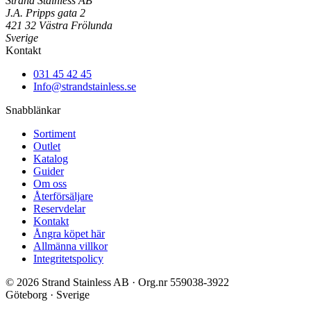
Strand Stainless AB
J.A. Pripps gata 2
421 32 Västra Frölunda
Sverige
Kontakt
031 45 42 45
Info@strandstainless.se
Snabblänkar
Sortiment
Outlet
Katalog
Guider
Om oss
Återförsäljare
Reservdelar
Kontakt
Ångra köpet här
Allmänna villkor
Integritetspolicy
© 2026 Strand Stainless AB · Org.nr 559038-3922
Göteborg · Sverige