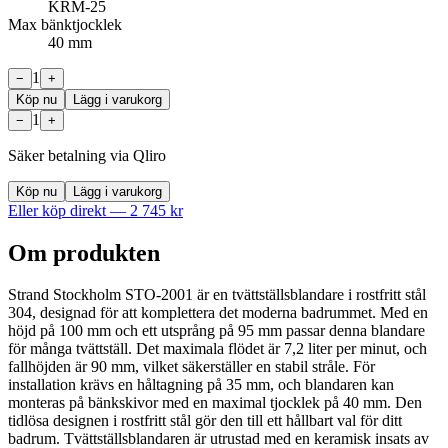
KRM-25
Max bänktjocklek
40 mm
1
−
+
Köp nu
Lägg i varukorg
1
−
+
Säker betalning via Qliro
Köp nu
Lägg i varukorg
Eller köp direkt —
2 745
kr
Om produkten
Strand Stockholm STO-2001 är en tvättställsblandare i rostfritt stål
304, designad för att komplettera det moderna badrummet. Med en
höjd på 100 mm och ett utsprång på 95 mm passar denna blandare
för många tvättställ. Det maximala flödet är 7,2 liter per minut, och
fallhöjden är 90 mm, vilket säkerställer en stabil stråle. För
installation krävs en håltagning på 35 mm, och blandaren kan
monteras på bänkskivor med en maximal tjocklek på 40 mm. Den
tidlösa designen i rostfritt stål gör den till ett hållbart val för ditt
badrum. Tvättställsblandaren är utrustad med en keramisk insats av