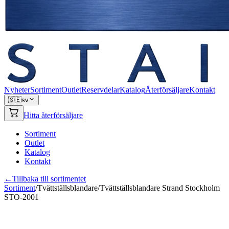
Nyheter
Sortiment
Outlet
Reservdelar
Katalog
Återförsäljare
Kontakt
🇸🇪
sv
Hitta återförsäljare
Sortiment
Outlet
Katalog
Kontakt
←
Tillbaka till sortimentet
Sortiment
/
Tvättställsblandare
/
Tvättställsblandare Strand Stockholm
STO-2001