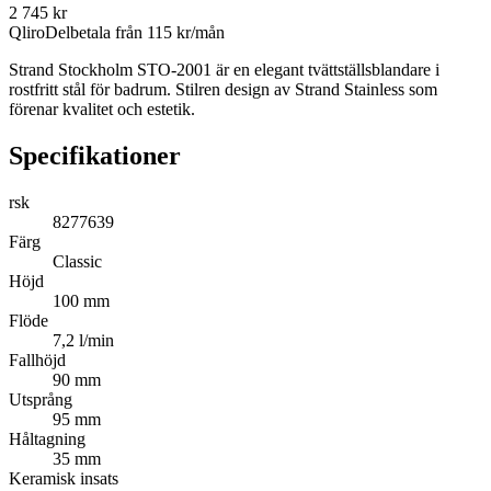
2 745
kr
Qliro
Delbetala från
115
kr/mån
Strand Stockholm STO-2001 är en elegant tvättställsblandare i
rostfritt stål för badrum. Stilren design av Strand Stainless som
förenar kvalitet och estetik.
Specifikationer
rsk
8277639
Färg
Classic
Höjd
100 mm
Flöde
7,2 l/min
Fallhöjd
90 mm
Utsprång
95 mm
Håltagning
35 mm
Keramisk insats