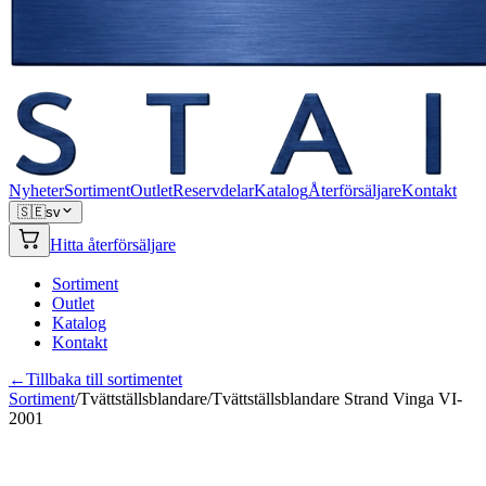
Nyheter
Sortiment
Outlet
Reservdelar
Katalog
Återförsäljare
Kontakt
🇸🇪
sv
Hitta återförsäljare
Sortiment
Outlet
Katalog
Kontakt
←
Tillbaka till sortimentet
Sortiment
/
Tvättställsblandare
/
Tvättställsblandare Strand Vinga VI-
2001