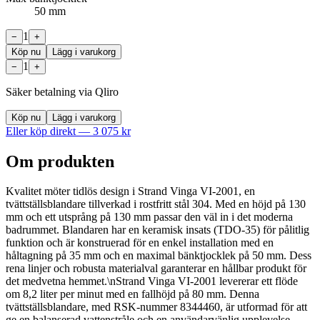
50 mm
1
−
+
Köp nu
Lägg i varukorg
1
−
+
Säker betalning via Qliro
Köp nu
Lägg i varukorg
Eller köp direkt —
3 075
kr
Om produkten
Kvalitet möter tidlös design i Strand Vinga VI-2001, en
tvättställsblandare tillverkad i rostfritt stål 304. Med en höjd på 130
mm och ett utsprång på 130 mm passar den väl in i det moderna
badrummet. Blandaren har en keramisk insats (TDO-35) för pålitlig
funktion och är konstruerad för en enkel installation med en
håltagning på 35 mm och en maximal bänktjocklek på 50 mm. Dess
rena linjer och robusta materialval garanterar en hållbar produkt för
det medvetna hemmet.\nStrand Vinga VI-2001 levererar ett flöde
om 8,2 liter per minut med en fallhöjd på 80 mm. Denna
tvättställsblandare, med RSK-nummer 8344460, är utformad för att
ge en balanserad vattenstråle och en användarvänlig upplevelse.