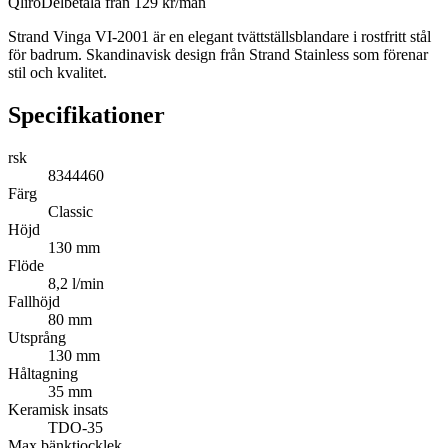
Qliro
Delbetala från
129
kr/mån
Strand Vinga VI-2001 är en elegant tvättställsblandare i rostfritt stål
för badrum. Skandinavisk design från Strand Stainless som förenar
stil och kvalitet.
Specifikationer
rsk
8344460
Färg
Classic
Höjd
130 mm
Flöde
8,2 l/min
Fallhöjd
80 mm
Utsprång
130 mm
Håltagning
35 mm
Keramisk insats
TDO-35
Max bänktjocklek