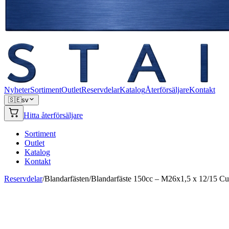
Nyheter
Sortiment
Outlet
Reservdelar
Katalog
Återförsäljare
Kontakt
🇸🇪
sv
Hitta återförsäljare
Sortiment
Outlet
Katalog
Kontakt
Reservdelar
/
Blandarfästen
/
Blandarfäste 150cc – M26x1,5 x 12/15 Cu