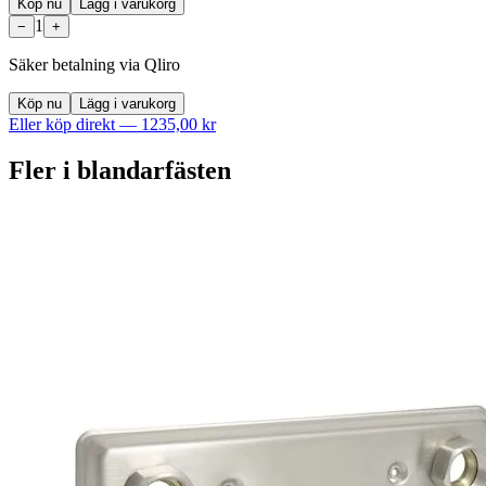
Köp nu
Lägg i varukorg
1
−
+
Säker betalning via Qliro
Köp nu
Lägg i varukorg
Eller köp direkt —
1235,00 kr
Fler i
blandarfästen