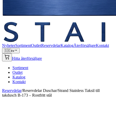
Nyheter
Sortiment
Outlet
Reservdelar
Katalog
Återförsäljare
Kontakt
🇸🇪
sv
Hitta återförsäljare
Sortiment
Outlet
Katalog
Kontakt
Reservdelar
/
Reservdelar Duschar
/
Strand Stainless Taksil till
takdusch B-173 – Rostfritt stål