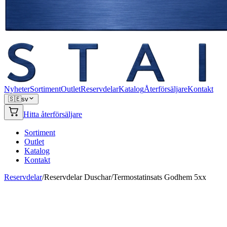
Nyheter
Sortiment
Outlet
Reservdelar
Katalog
Återförsäljare
Kontakt
🇸🇪
sv
Hitta återförsäljare
Sortiment
Outlet
Katalog
Kontakt
Reservdelar
/
Reservdelar Duschar
/
Termostatinsats Godhem 5xx