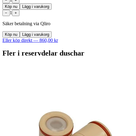
−
+
Köp nu
Lägg i varukorg
1
−
+
Säker betalning via Qliro
Köp nu
Lägg i varukorg
Eller köp direkt —
860,00 kr
Fler i
reservdelar duschar