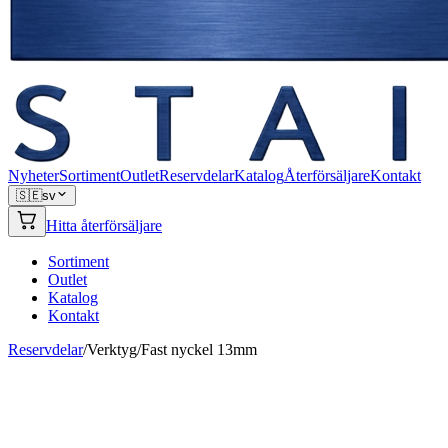
Nyheter
Sortiment
Outlet
Reservdelar
Katalog
Återförsäljare
Kontakt
🇸🇪
sv
Hitta återförsäljare
Sortiment
Outlet
Katalog
Kontakt
Reservdelar
/
Verktyg
/
Fast nyckel 13mm