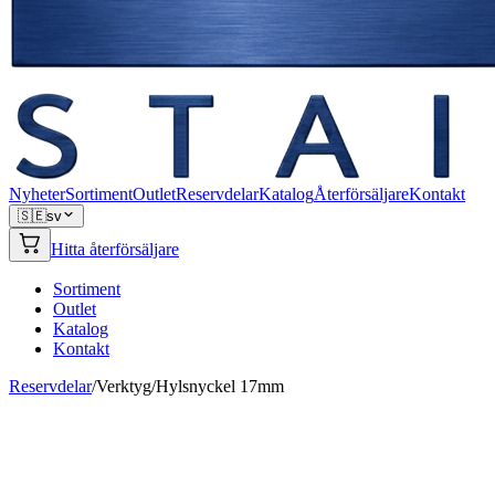
Nyheter
Sortiment
Outlet
Reservdelar
Katalog
Återförsäljare
Kontakt
🇸🇪
sv
Hitta återförsäljare
Sortiment
Outlet
Katalog
Kontakt
Reservdelar
/
Verktyg
/
Hylsnyckel 17mm