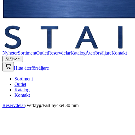
Nyheter
Sortiment
Outlet
Reservdelar
Katalog
Återförsäljare
Kontakt
🇸🇪
sv
Hitta återförsäljare
Sortiment
Outlet
Katalog
Kontakt
Reservdelar
/
Verktyg
/
Fast nyckel 30 mm