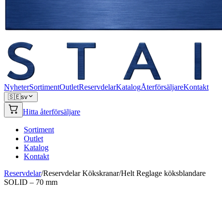
Nyheter
Sortiment
Outlet
Reservdelar
Katalog
Återförsäljare
Kontakt
🇸🇪
sv
Hitta återförsäljare
Sortiment
Outlet
Katalog
Kontakt
Reservdelar
/
Reservdelar Kökskranar
/
Helt Reglage köksblandare
SOLID – 70 mm