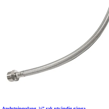
Anslutningsslang, ½” rak utvändig gänga