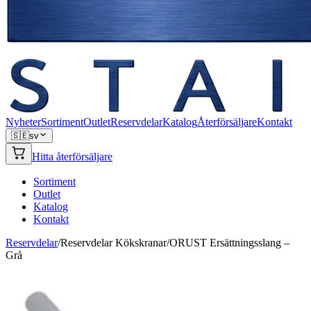
Nyheter
Sortiment
Outlet
Reservdelar
Katalog
Återförsäljare
Kontakt
🇸🇪
sv
Hitta återförsäljare
Sortiment
Outlet
Katalog
Kontakt
Reservdelar
/
Reservdelar Kökskranar
/
ORUST Ersättningsslang –
Grå