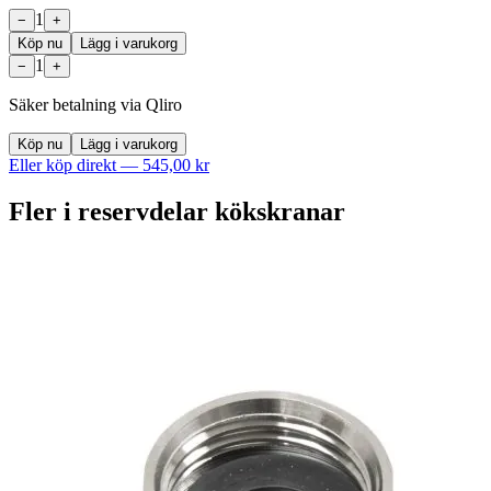
1
−
+
Köp nu
Lägg i varukorg
1
−
+
Säker betalning via Qliro
Köp nu
Lägg i varukorg
Eller köp direkt —
545,00 kr
Fler i
reservdelar kökskranar