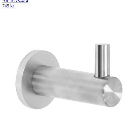
Art.nr
AS-414
745
kr