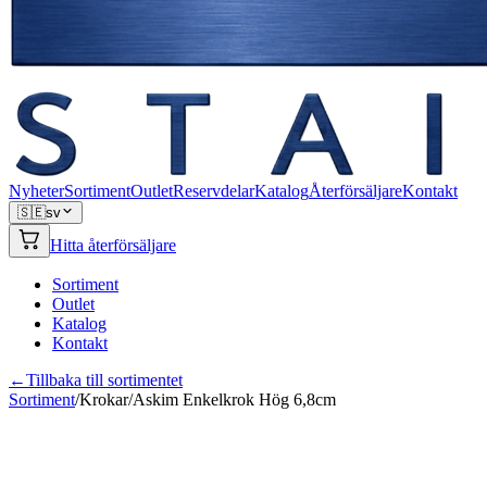
Nyheter
Sortiment
Outlet
Reservdelar
Katalog
Återförsäljare
Kontakt
🇸🇪
sv
Hitta återförsäljare
Sortiment
Outlet
Katalog
Kontakt
←
Tillbaka till sortimentet
Sortiment
/
Krokar
/
Askim Enkelkrok Hög 6,8cm