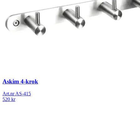
Askim 4-krok
Art.nr
AS-415
520
kr