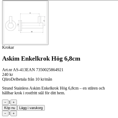
Krokar
Askim Enkelkrok Hög 6,8cm
Art.nr
AS-413
EAN
7350025864921
240
kr
Qliro
Delbetala från
10
kr/mån
Strand Stainless Askim Enkelkrok Hög 6,8cm – en stilren och
hållbar krok i rostfritt stål för ditt hem.
1
−
+
Köp nu
Lägg i varukorg
1
−
+