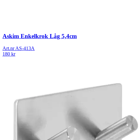
Askim Enkelkrok Låg 5,4cm
Art.nr
AS-413A
180
kr