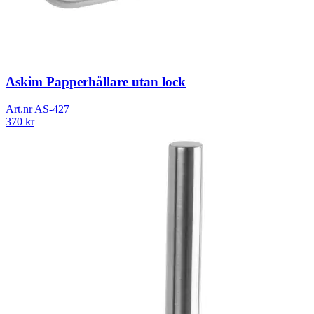
Askim Papperhållare utan lock
Art.nr
AS-427
370
kr