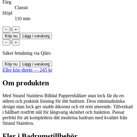
Färg
Classic
Höjd
110 mm
1
−
+
Köp nu
Lägg i varukorg
1
−
+
Säker betalning via Qliro
Köp nu
Lägg i varukorg
Eller köp direkt —
245
kr
Om produkten
Med Strand Stainless Billdal Pappershållare utan lock får du en
stilren och praktisk lösning för ditt badrum. Dess minimalistiska
design utan lock ger snabb åtkomst och ett rent utseende. Tillverkad
i hållbart rostfritt stål för långvarig skönhet och funktion. Passar
perfekt för att komplettera ditt moderna badrum med kvalitet från
Strand Stainless.
Fler i
Badrumstillbehör