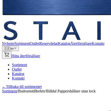
Nyheter
Sortiment
Outlet
Reservdelar
Katalog
Återförsäljare
Kontakt
🇸🇪
sv
Hitta återförsäljare
Sortiment
Outlet
Katalog
Kontakt
←
Tillbaka till sortimentet
Sortiment
/
Badrumstillbehör
/
Billdal Pappershållare utan lock