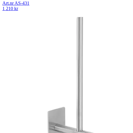
Art.nr
AS-431
1 210
kr