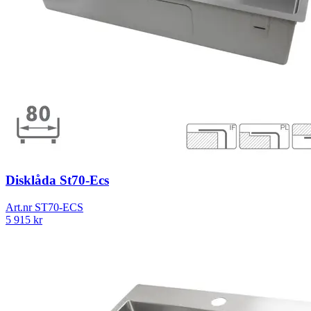
Disklåda St70-Ecs
Art.nr
ST70-ECS
5 915
kr