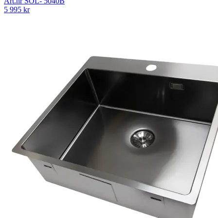
Art.nr
SOL- 5040B
5 995
kr