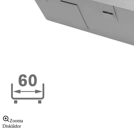
Zooma
Disklådor