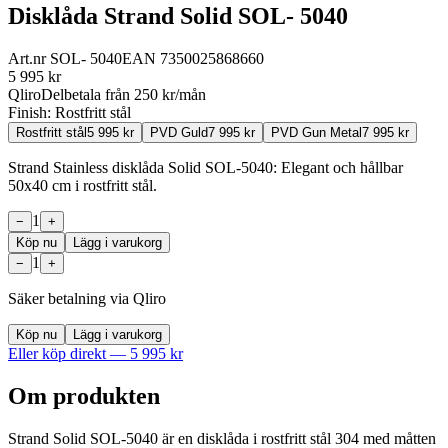
Disklåda Strand Solid SOL- 5040
Art.nr
SOL- 5040
EAN
7350025868660
5 995
kr
Qliro
Delbetala från
250
kr/mån
Finish:
Rostfritt stål
Rostfritt stål
5 995
kr
PVD Guld
7 995
kr
PVD Gun Metal
7 995
kr
Strand Stainless disklåda Solid SOL-5040: Elegant och hållbar
50x40 cm i rostfritt stål.
1
−
+
Köp nu
Lägg i varukorg
1
−
+
Säker betalning via Qliro
Köp nu
Lägg i varukorg
Eller köp direkt —
5 995
kr
Om produkten
Strand Solid SOL-5040 är en disklåda i rostfritt stål 304 med måtten