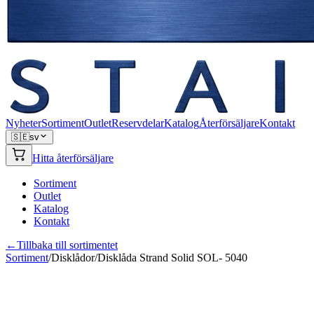
Nyheter
Sortiment
Outlet
Reservdelar
Katalog
Återförsäljare
Kontakt
🇸🇪
sv
Hitta återförsäljare
Sortiment
Outlet
Katalog
Kontakt
←
Tillbaka till sortimentet
Sortiment
/
Disklådor
/
Disklåda Strand Solid SOL- 5040