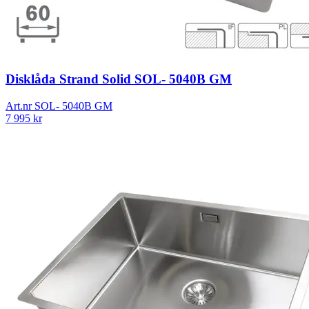
Disklåda Strand Solid SOL- 5040B GM
Art.nr
SOL- 5040B GM
7 995
kr