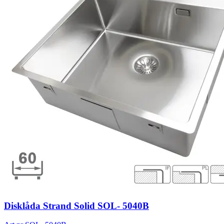
Disklåda Strand Solid SOL- 5040B