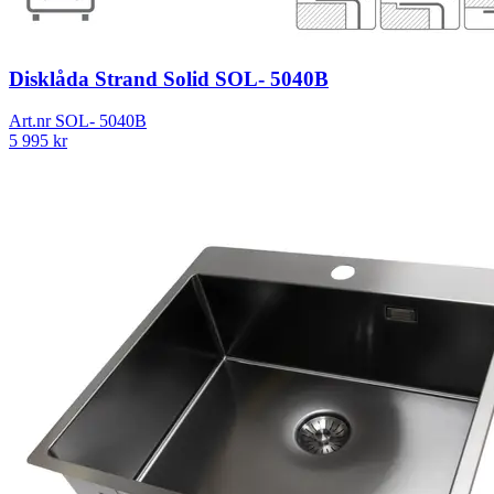
Disklåda Strand Solid SOL- 5040B
Art.nr
SOL- 5040B
5 995
kr