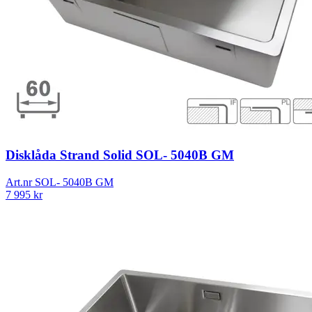
Disklåda Strand Solid SOL- 5040B GM
Art.nr
SOL- 5040B GM
7 995
kr