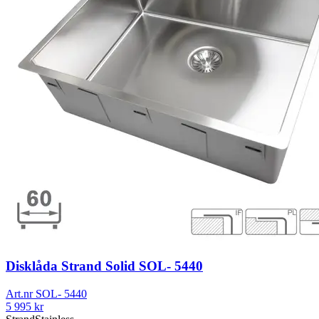
Disklåda Strand Solid SOL- 5440
Art.nr
SOL- 5440
5 995
kr