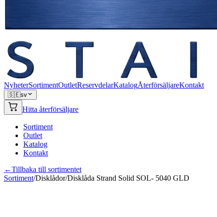
Nyheter
Sortiment
Outlet
Reservdelar
Katalog
Återförsäljare
Kontakt
🇸🇪
sv
Hitta återförsäljare
Sortiment
Outlet
Katalog
Kontakt
←
Tillbaka till sortimentet
Sortiment
/
Disklådor
/
Disklåda Strand Solid SOL- 5040 GLD