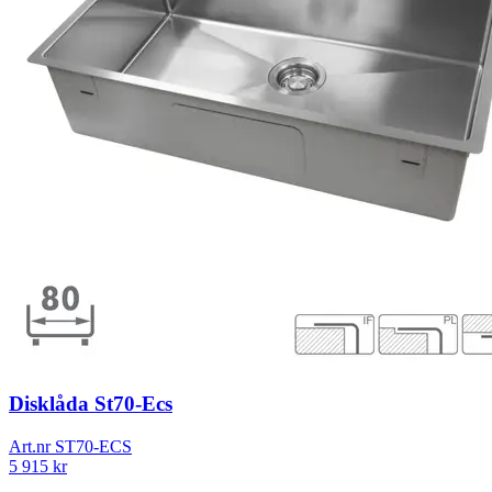
Disklåda St70-Ecs
Art.nr
ST70-ECS
5 915
kr