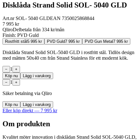
Disklåda Strand Solid SOL- 5040 GLD
Art.nr
SOL- 5040 GLD
EAN
7350025868844
7 995
kr
Qliro
Delbetala från
334
kr/mån
Finish:
PVD Guld
Rostfritt stål
5 995
kr
PVD Guld
7 995
kr
PVD Gun Metal
7 995
kr
Disklåda Strand Solid SOL-5040 GLD i rostfritt stål. Tidlös design
med måtten 50x40 cm från Strand Stainless för ett modernt kök.
1
−
+
Köp nu
Lägg i varukorg
1
−
+
Säker betalning via Qliro
Köp nu
Lägg i varukorg
Eller köp direkt —
7 995
kr
Om produkten
Kvalitet möter innovation i disklådan Strand Solid SOL-5040 GLD,