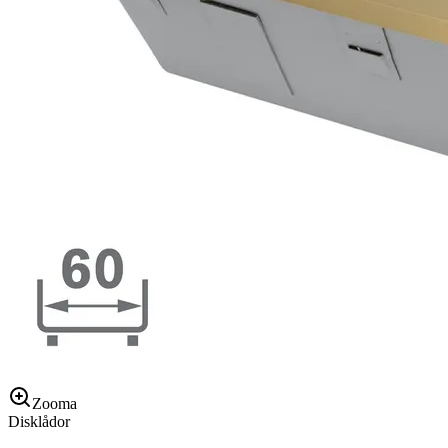
Zooma
Disklådor