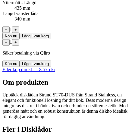
Yttermått - Längd
435 mm
Längd vänster låda
340 mm
1
−
+
Köp nu
Lägg i varukorg
1
−
+
Säker betalning via Qliro
Köp nu
Lägg i varukorg
Eller köp direkt —
8 575
kr
Om produkten
Upptäck disklådan Strand ST70-DUS från Strand Stainless, en
elegant och funktionell lösning för ditt kök. Dess moderna design
integreras diskret i bänkskivan och erbjuder en stilren estetik. Med
generösa mått och en robust konstruktion är denna diskho idealisk
för daglig användning.
Fler i
Disklådor