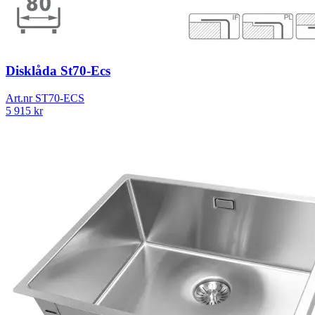
Disklåda St70-Ecs
Art.nr
ST70-ECS
5 915
kr