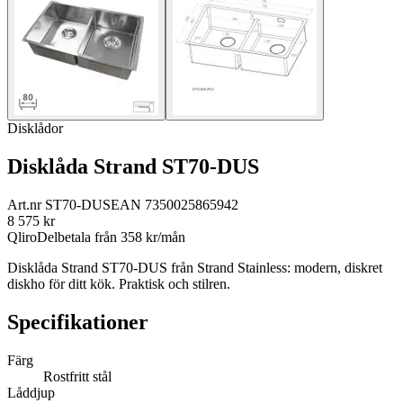
Disklådor
Disklåda Strand ST70-DUS
Art.nr
ST70-DUS
EAN
7350025865942
8 575
kr
Qliro
Delbetala från
358
kr/mån
Disklåda Strand ST70-DUS från Strand Stainless: modern, diskret
diskho för ditt kök. Praktisk och stilren.
Specifikationer
Färg
Rostfritt stål
Låddjup