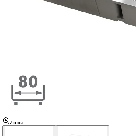
Zooma