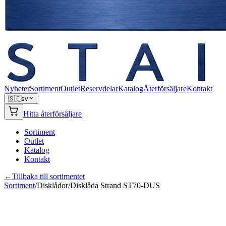
Nyheter
Sortiment
Outlet
Reservdelar
Katalog
Återförsäljare
Kontakt
🇸🇪
sv
Hitta återförsäljare
Sortiment
Outlet
Katalog
Kontakt
←
Tillbaka till sortimentet
Sortiment
/
Disklådor
/
Disklåda Strand ST70-DUS