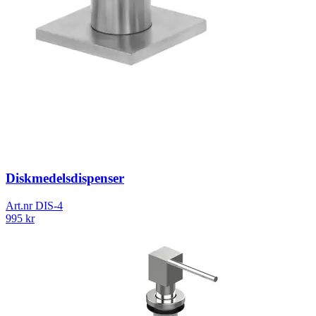
Diskmedelsdispenser
Art.nr
DIS-4
995
kr