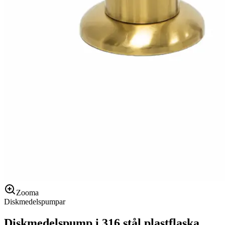
Zooma
Diskmedelspumpar
Diskmedelspump i 316 stål plastflaska