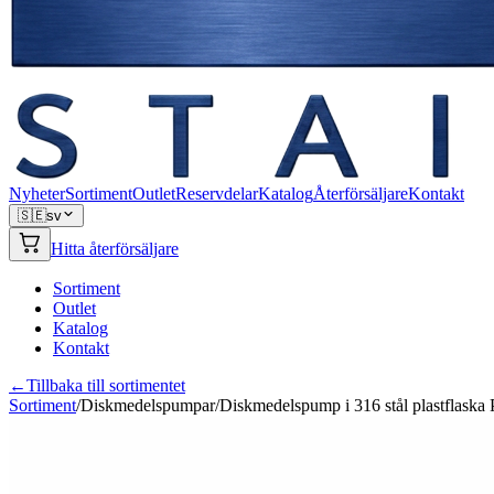
Nyheter
Sortiment
Outlet
Reservdelar
Katalog
Återförsäljare
Kontakt
🇸🇪
sv
Hitta återförsäljare
Sortiment
Outlet
Katalog
Kontakt
←
Tillbaka till sortimentet
Sortiment
/
Diskmedelspumpar
/
Diskmedelspump i 316 stål plastflask