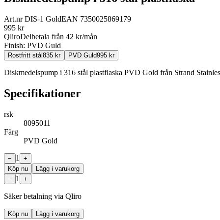
Art.nr
DIS-1 Gold
EAN
7350025869179
995
kr
Qliro
Delbetala från
42
kr/mån
Finish:
PVD Guld
Rostfritt stål
835
kr
PVD Guld
995
kr
Diskmedelspump i 316 stål plastflaska PVD Gold från Strand Stainles
Specifikationer
rsk
8095011
Färg
PVD Gold
1
−
+
Köp nu
Lägg i varukorg
1
−
+
Säker betalning via Qliro
Köp nu
Lägg i varukorg