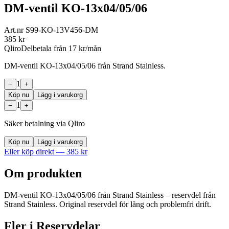
DM-ventil KO-13x04/05/06
Art.nr
S99-KO-13V456-DM
385
kr
Qliro
Delbetala från
17
kr/mån
DM-ventil KO-13x04/05/06 från Strand Stainless.
1
−
+
Köp nu
Lägg i varukorg
1
−
+
Säker betalning via Qliro
Köp nu
Lägg i varukorg
Eller köp direkt —
385
kr
Om produkten
DM-ventil KO-13x04/05/06 från Strand Stainless – reservdel från
Strand Stainless. Original reservdel för lång och problemfri drift.
Fler i
Reservdelar