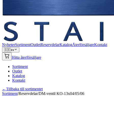
Nyheter
Sortiment
Outlet
Reservdelar
Katalog
Återförsäljare
Kontakt
🇸🇪
sv
Hitta återförsäljare
Sortiment
Outlet
Katalog
Kontakt
←
Tillbaka till sortimentet
Sortiment
/
Reservdelar
/
DM-ventil KO-13x04/05/06