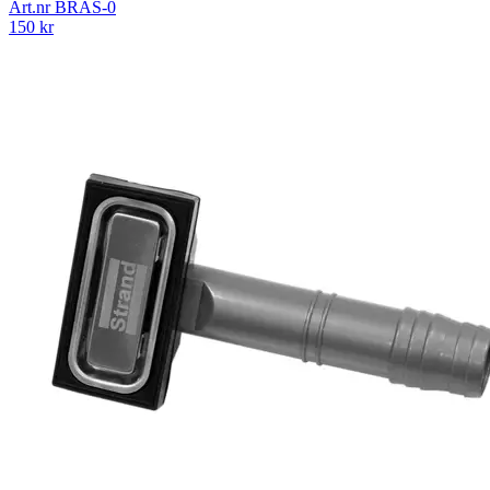
Art.nr
BRAS-0
150
kr