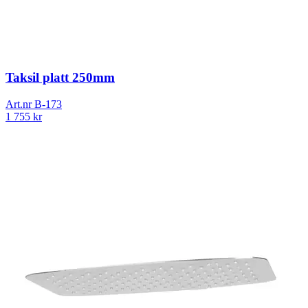
Taksil platt 250mm
Art.nr
B-173
1 755
kr