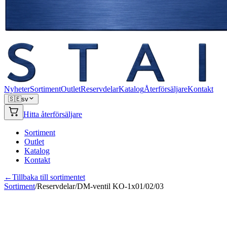
Nyheter
Sortiment
Outlet
Reservdelar
Katalog
Återförsäljare
Kontakt
🇸🇪
sv
Hitta återförsäljare
Sortiment
Outlet
Katalog
Kontakt
←
Tillbaka till sortimentet
Sortiment
/
Reservdelar
/
DM-ventil KO-1x01/02/03