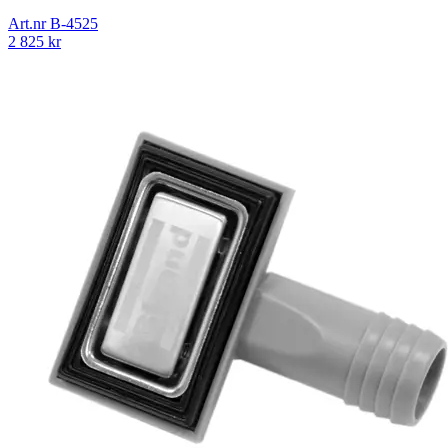
Art.nr
B-4525
2 825
kr