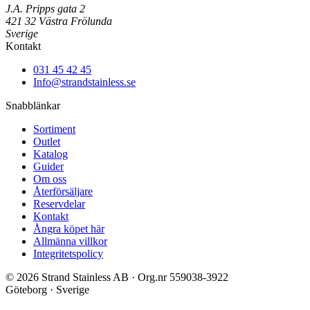
J.A. Pripps gata 2
421 32 Västra Frölunda
Sverige
Kontakt
031 45 42 45
Info@strandstainless.se
Snabblänkar
Sortiment
Outlet
Katalog
Guider
Om oss
Återförsäljare
Reservdelar
Kontakt
Ångra köpet här
Allmänna villkor
Integritetspolicy
© 2026 Strand Stainless AB · Org.nr 559038-3922
Göteborg · Sverige