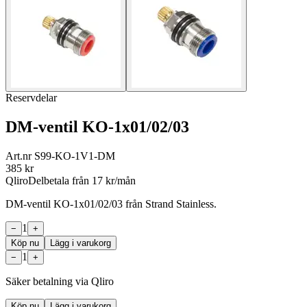
Reservdelar
DM-ventil KO-1x01/02/03
Art.nr
S99-KO-1V1-DM
385
kr
Qliro
Delbetala från
17
kr/mån
DM-ventil KO-1x01/02/03 från Strand Stainless.
1
−
+
Köp nu
Lägg i varukorg
1
−
+
Säker betalning via Qliro
Köp nu
Lägg i varukorg