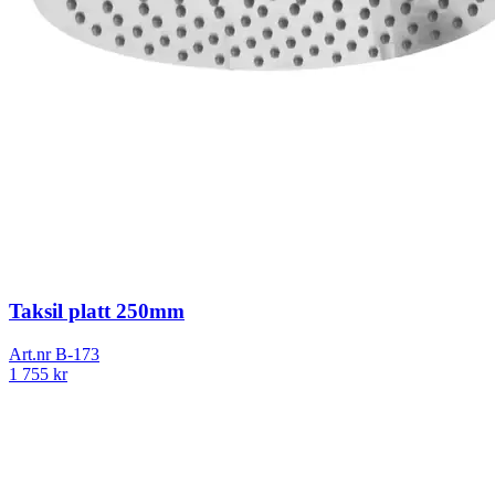
Taksil platt 250mm
Art.nr
B-173
1 755
kr