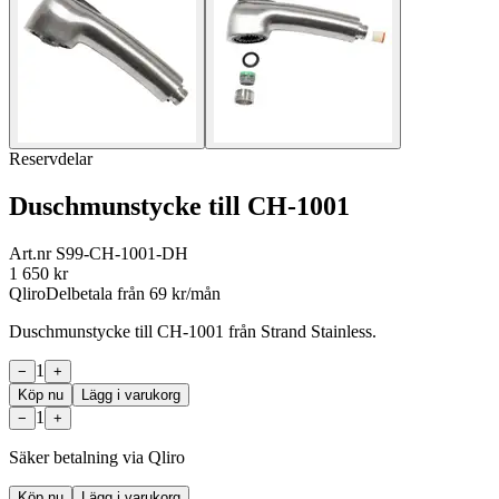
Reservdelar
Duschmunstycke till CH-1001
Art.nr
S99-CH-1001-DH
1 650
kr
Qliro
Delbetala från
69
kr/mån
Duschmunstycke till CH-1001 från Strand Stainless.
1
−
+
Köp nu
Lägg i varukorg
1
−
+
Säker betalning via Qliro
Köp nu
Lägg i varukorg