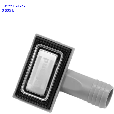
Art.nr
B-4525
2 825
kr