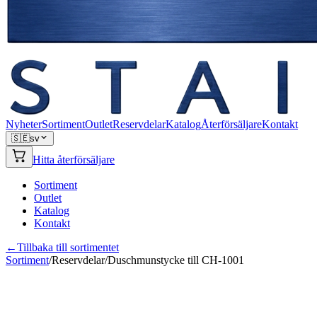
Nyheter
Sortiment
Outlet
Reservdelar
Katalog
Återförsäljare
Kontakt
🇸🇪
sv
Hitta återförsäljare
Sortiment
Outlet
Katalog
Kontakt
←
Tillbaka till sortimentet
Sortiment
/
Reservdelar
/
Duschmunstycke till CH-1001