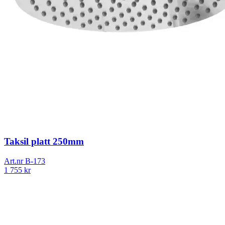
Taksil platt 250mm
Art.nr
B-173
1 755
kr