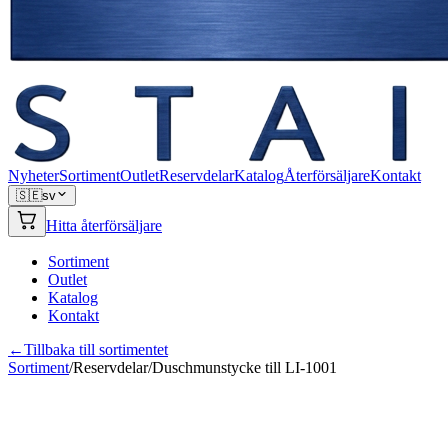
Nyheter
Sortiment
Outlet
Reservdelar
Katalog
Återförsäljare
Kontakt
🇸🇪
sv
Hitta återförsäljare
Sortiment
Outlet
Katalog
Kontakt
←
Tillbaka till sortimentet
Sortiment
/
Reservdelar
/
Duschmunstycke till LI-1001