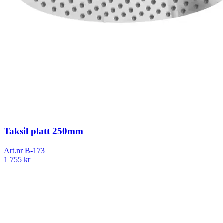
Taksil platt 250mm
Art.nr
B-173
1 755
kr