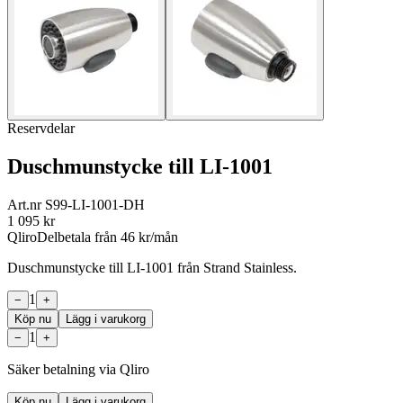
Reservdelar
Duschmunstycke till LI-1001
Art.nr
S99-LI-1001-DH
1 095
kr
Qliro
Delbetala från
46
kr/mån
Duschmunstycke till LI-1001 från Strand Stainless.
1
−
+
Köp nu
Lägg i varukorg
1
−
+
Säker betalning via Qliro
Köp nu
Lägg i varukorg