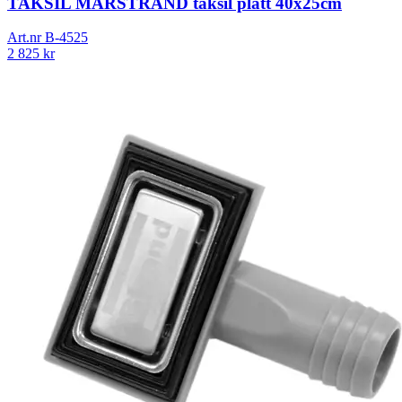
TAKSIL MARSTRAND taksil platt 40x25cm
Art.nr
B-4525
2 825
kr