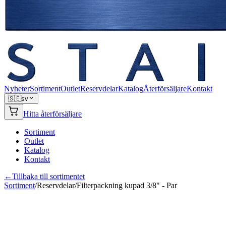
Nyheter
Sortiment
Outlet
Reservdelar
Katalog
Återförsäljare
Kontakt
🇸🇪
sv
Hitta återförsäljare
Sortiment
Outlet
Katalog
Kontakt
←
Tillbaka till sortimentet
Sortiment
/
Reservdelar
/
Filterpackning kupad 3/8" - Par