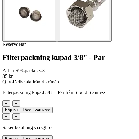
Reservdelar
Filterpackning kupad 3/8" - Par
Art.nr
S99-packn-3-8
85
kr
Qliro
Delbetala från
4
kr/mån
Filterpackning kupad 3/8" - Par från Strand Stainless.
1
−
+
Köp nu
Lägg i varukorg
1
−
+
Säker betalning via Qliro
Köp nu
Lägg i varukorg