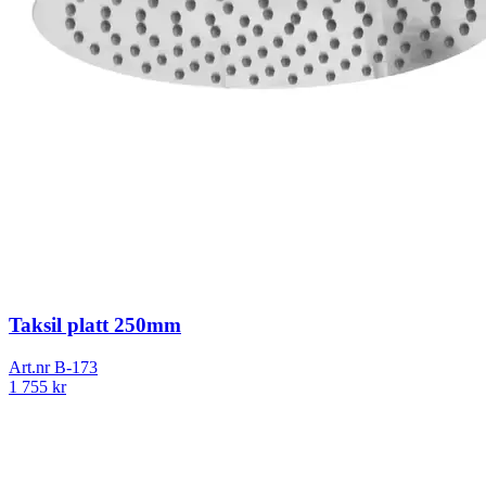
Taksil platt 250mm
Art.nr
B-173
1 755
kr