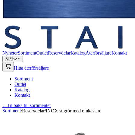
Nyheter
Sortiment
Outlet
Reservdelar
Katalog
Återförsäljare
Kontakt
🇸🇪
sv
Hitta återförsäljare
Sortiment
Outlet
Katalog
Kontakt
←
Tillbaka till sortimentet
Sortiment
/
Reservdelar
/
INOX stigrör med omkastare