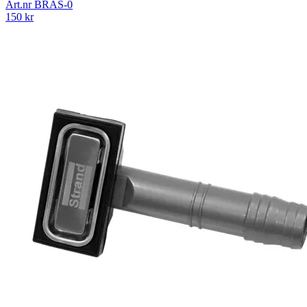
Art.nr
BRAS-0
150
kr