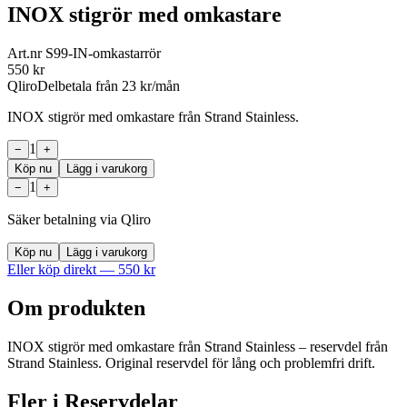
INOX stigrör med omkastare
Art.nr
S99-IN-omkastarrör
550
kr
Qliro
Delbetala från
23
kr/mån
INOX stigrör med omkastare från Strand Stainless.
1
−
+
Köp nu
Lägg i varukorg
1
−
+
Säker betalning via Qliro
Köp nu
Lägg i varukorg
Eller köp direkt —
550
kr
Om produkten
INOX stigrör med omkastare från Strand Stainless – reservdel från
Strand Stainless. Original reservdel för lång och problemfri drift.
Fler i
Reservdelar