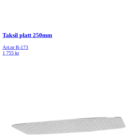
Taksil platt 250mm
Art.nr
B-173
1 755
kr