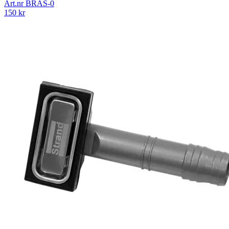
Art.nr
BRAS-0
150
kr