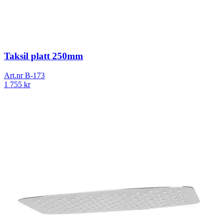
Taksil platt 250mm
Art.nr
B-173
1 755
kr