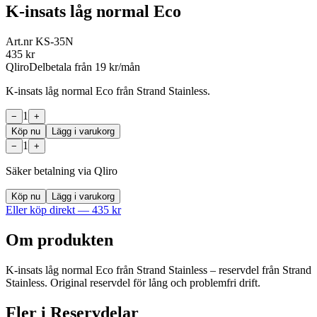
K-insats låg normal Eco
Art.nr
KS-35N
435
kr
Qliro
Delbetala från
19
kr/mån
K-insats låg normal Eco från Strand Stainless.
1
−
+
Köp nu
Lägg i varukorg
1
−
+
Säker betalning via Qliro
Köp nu
Lägg i varukorg
Eller köp direkt —
435
kr
Om produkten
K-insats låg normal Eco från Strand Stainless – reservdel från Strand
Stainless. Original reservdel för lång och problemfri drift.
Fler i
Reservdelar