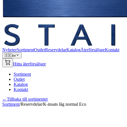
Nyheter
Sortiment
Outlet
Reservdelar
Katalog
Återförsäljare
Kontakt
🇸🇪
sv
Hitta återförsäljare
Sortiment
Outlet
Katalog
Kontakt
←
Tillbaka till sortimentet
Sortiment
/
Reservdelar
/
K-insats låg normal Eco