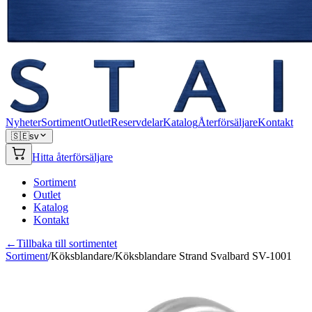
Nyheter
Sortiment
Outlet
Reservdelar
Katalog
Återförsäljare
Kontakt
🇸🇪
sv
Hitta återförsäljare
Sortiment
Outlet
Katalog
Kontakt
←
Tillbaka till sortimentet
Sortiment
/
Köksblandare
/
Köksblandare Strand Svalbard SV-1001