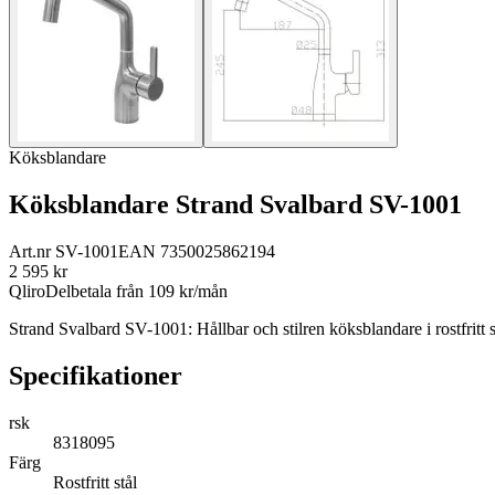
Köksblandare
Köksblandare Strand Svalbard SV-1001
Art.nr
SV-1001
EAN
7350025862194
2 595
kr
Qliro
Delbetala från
109
kr/mån
Strand Svalbard SV-1001: Hållbar och stilren köksblandare i rostfritt s
Specifikationer
rsk
8318095
Färg
Rostfritt stål