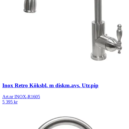
Inox Retro Köksbl. m diskm.avs. Utr.pip
Art.nr
INOX-R1605
5 395
kr