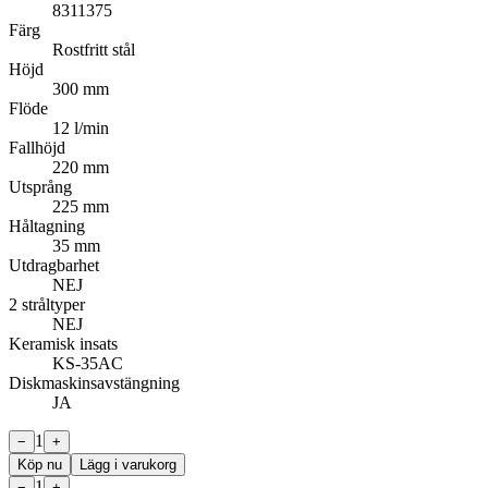
8311375
Färg
Rostfritt stål
Höjd
300 mm
Flöde
12 l/min
Fallhöjd
220 mm
Utsprång
225 mm
Håltagning
35 mm
Utdragbarhet
NEJ
2 stråltyper
NEJ
Keramisk insats
KS-35AC
Diskmaskinsavstängning
JA
1
−
+
Köp nu
Lägg i varukorg
1
−
+