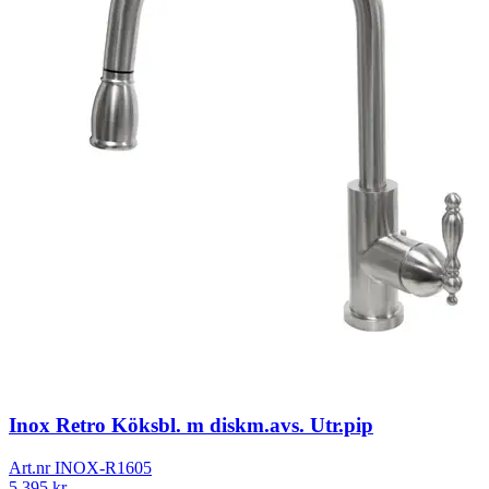
Inox Retro Köksbl. m diskm.avs. Utr.pip
Art.nr
INOX-R1605
5 395
kr