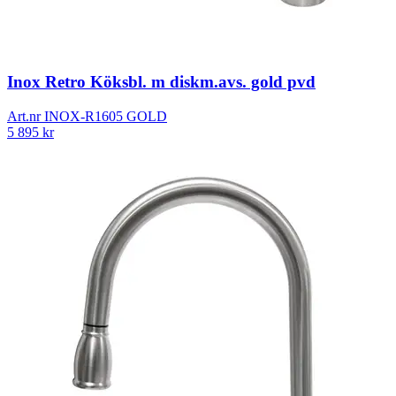
Inox Retro Köksbl. m diskm.avs. gold pvd
Art.nr
INOX-R1605 GOLD
5 895
kr