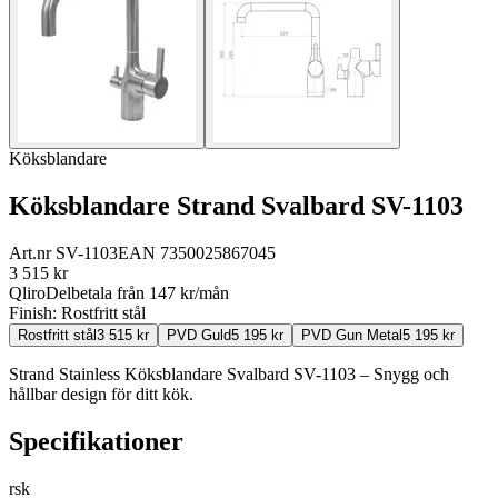
Köksblandare
Köksblandare Strand Svalbard SV-1103
Art.nr
SV-1103
EAN
7350025867045
3 515
kr
Qliro
Delbetala från
147
kr/mån
Finish:
Rostfritt stål
Rostfritt stål
3 515
kr
PVD Guld
5 195
kr
PVD Gun Metal
5 195
kr
Strand Stainless Köksblandare Svalbard SV-1103 – Snygg och
hållbar design för ditt kök.
Specifikationer
rsk