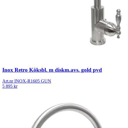
Inox Retro Köksbl. m diskm.avs. gold pvd
Art.nr
INOX-R1605 GUN
5 895
kr