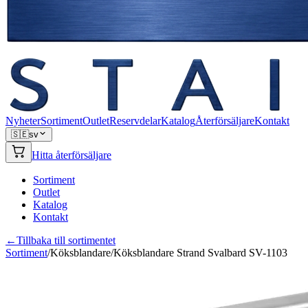
Nyheter
Sortiment
Outlet
Reservdelar
Katalog
Återförsäljare
Kontakt
🇸🇪
sv
Hitta återförsäljare
Sortiment
Outlet
Katalog
Kontakt
←
Tillbaka till sortimentet
Sortiment
/
Köksblandare
/
Köksblandare Strand Svalbard SV-1103