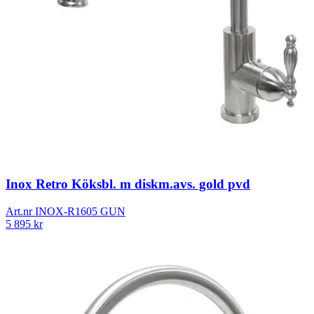
Inox Retro Köksbl. m diskm.avs. gold pvd
Art.nr
INOX-R1605 GUN
5 895
kr