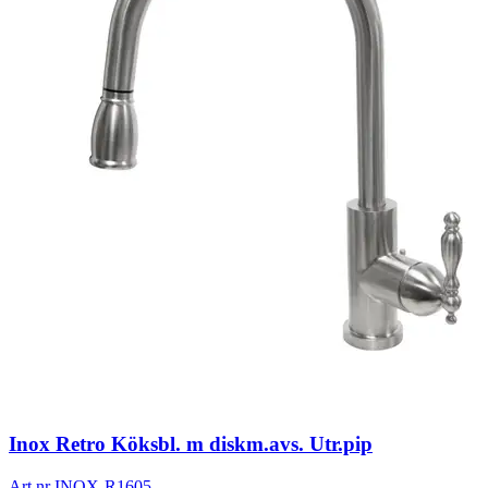
Inox Retro Köksbl. m diskm.avs. Utr.pip
Art.nr
INOX-R1605