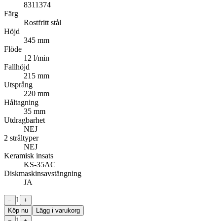
8311374
Färg
Rostfritt stål
Höjd
345 mm
Flöde
12 l/min
Fallhöjd
215 mm
Utsprång
220 mm
Håltagning
35 mm
Utdragbarhet
NEJ
2 stråltyper
NEJ
Keramisk insats
KS-35AC
Diskmaskinsavstängning
JA
1
−
+
Köp nu
Lägg i varukorg
1
−
+