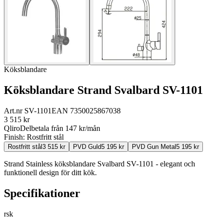
Köksblandare
Köksblandare Strand Svalbard SV-1101
Art.nr
SV-1101
EAN
7350025867038
3 515
kr
Qliro
Delbetala från
147
kr/mån
Finish:
Rostfritt stål
Rostfritt stål
3 515
kr
PVD Guld
5 195
kr
PVD Gun Metal
5 195
kr
Strand Stainless köksblandare Svalbard SV-1101 - elegant och
funktionell design för ditt kök.
Specifikationer
rsk