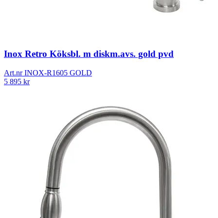
Inox Retro Köksbl. m diskm.avs. gold pvd
Art.nr
INOX-R1605 GOLD
5 895
kr