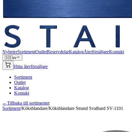
Nyheter
Sortiment
Outlet
Reservdelar
Katalog
Återförsäljare
Kontakt
🇸🇪
sv
Hitta återförsäljare
Sortiment
Outlet
Katalog
Kontakt
←
Tillbaka till sortimentet
Sortiment
/
Köksblandare
/
Köksblandare Strand Svalbard SV-1101