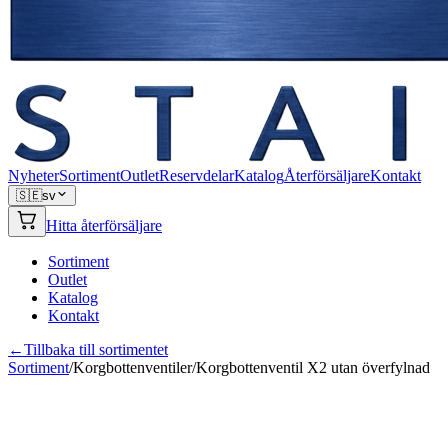
Nyheter
Sortiment
Outlet
Reservdelar
Katalog
Återförsäljare
Kontakt
🇸🇪
sv
Hitta återförsäljare
Sortiment
Outlet
Katalog
Kontakt
←
Tillbaka till sortimentet
Sortiment
/
Korgbottenventiler
/
Korgbottenventil X2 utan överfylnad