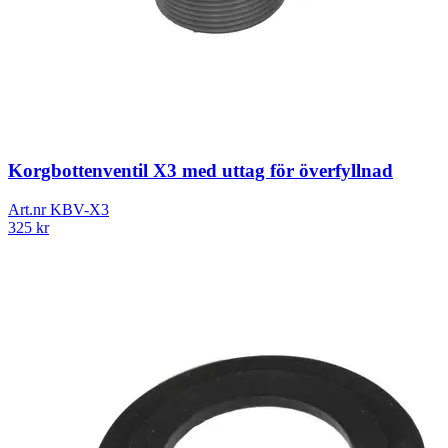
Korgbottenventil X3 med uttag för överfyllnad
Art.nr
KBV-X3
325
kr