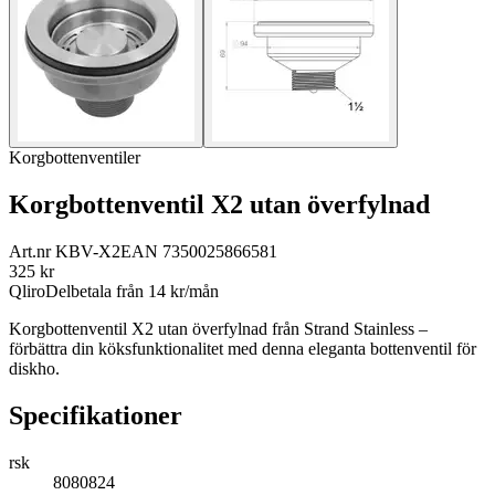
Korgbottenventiler
Korgbottenventil X2 utan överfylnad
Art.nr
KBV-X2
EAN
7350025866581
325
kr
Qliro
Delbetala från
14
kr/mån
Korgbottenventil X2 utan överfylnad från Strand Stainless –
förbättra din köksfunktionalitet med denna eleganta bottenventil för
diskho.
Specifikationer
rsk
8080824