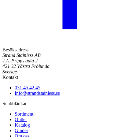
Besöksadress
Strand Stainless AB
J.A. Pripps gata 2
421 32 Västra Frölunda
Sverige
Kontakt
031 45 42 45
Info@strandstainless.se
Snabblänkar
Sortiment
Outlet
Katalog
Guider
Om oss