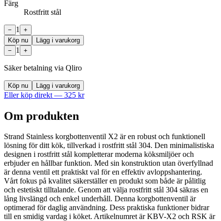
Färg
Rostfritt stål
1
−
+
Köp nu
Lägg i varukorg
1
−
+
Säker betalning via Qliro
Köp nu
Lägg i varukorg
Eller köp direkt —
325
kr
Om produkten
Strand Stainless korgbottenventil X2 är en robust och funktionell
lösning för ditt kök, tillverkad i rostfritt stål 304. Den minimalistiska
designen i rostfritt stål kompletterar moderna köksmiljöer och
erbjuder en hållbar funktion. Med sin konstruktion utan överfyllnad
är denna ventil ett praktiskt val för en effektiv avloppshantering.
Vårt fokus på kvalitet säkerställer en produkt som både är pålitlig
och estetiskt tilltalande. Genom att välja rostfritt stål 304 säkras en
lång livslängd och enkel underhåll. Denna korgbottenventil är
optimerad för daglig användning. Dess praktiska funktioner bidrar
till en smidig vardag i köket. Artikelnumret är KBV-X2 och RSK är