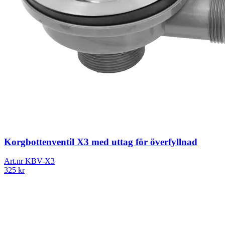
Korgbottenventil X3 med uttag för överfyllnad
Art.nr
KBV-X3
325
kr