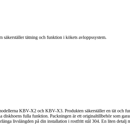
säkerställer tätning och funktion i kökets avloppssystem.
v modellerna KBV-X2 och KBV-X3. Produkten säkerställer en tät och funk
a diskhoens fulla funktion. Packningen är ett originaltillbehör som gar
örlänga livslängden på din installation i rostfritt stål 304. En liten detal