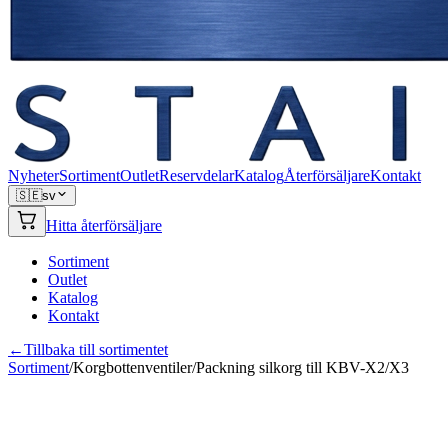
Nyheter
Sortiment
Outlet
Reservdelar
Katalog
Återförsäljare
Kontakt
🇸🇪
sv
Hitta återförsäljare
Sortiment
Outlet
Katalog
Kontakt
←
Tillbaka till sortimentet
Sortiment
/
Korgbottenventiler
/
Packning silkorg till KBV-X2/X3