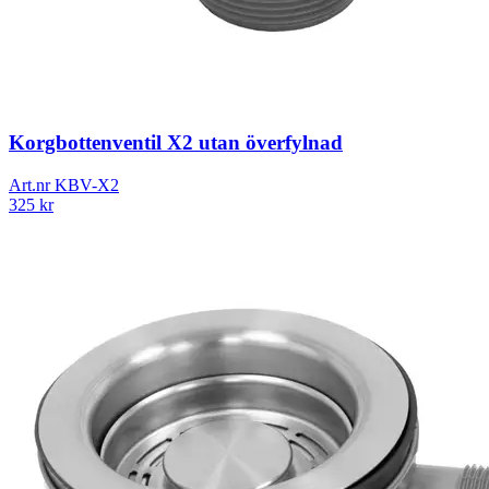
Korgbottenventil X2 utan överfylnad
Art.nr
KBV-X2
325
kr