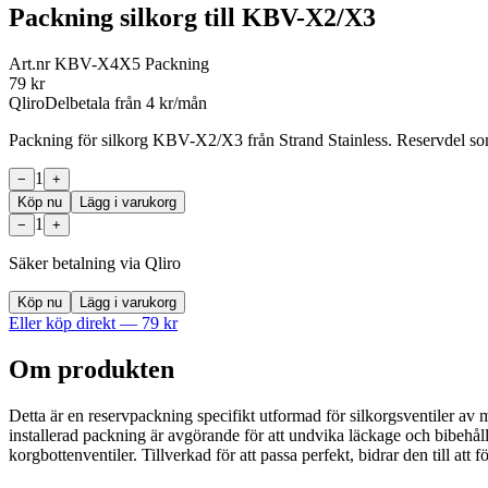
Packning silkorg till KBV-X2/X3
Art.nr
KBV-X4X5 Packning
79
kr
Qliro
Delbetala från
4
kr/mån
Packning för silkorg KBV-X2/X3 från Strand Stainless. Reservdel som 
1
−
+
Köp nu
Lägg i varukorg
1
−
+
Säker betalning via Qliro
Köp nu
Lägg i varukorg
Eller köp direkt —
79
kr
Om produkten
Detta är en reservpackning specifikt utformad för silkorgsventiler a
installerad packning är avgörande för att undvika läckage och bibehåll
korgbottenventiler. Tillverkad för att passa perfekt, bidrar den till att f