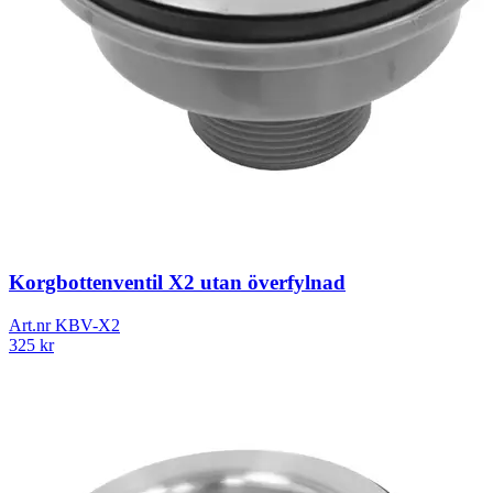
Korgbottenventil X2 utan överfylnad
Art.nr
KBV-X2
325
kr