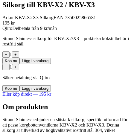
Silkorg till KBV-X2 / KBV-X3
Art.nr
KBV-X2X3 Silkorg
EAN
7350025866581
195
kr
Qliro
Delbetala från
9
kr/mån
Strand Stainless silkorg för KBV-X2/X3 – praktiska kökstillbehör i
rostfritt stål.
1
−
+
Köp nu
Lägg i varukorg
1
−
+
Säker betalning via Qliro
Köp nu
Lägg i varukorg
Eller köp direkt —
195
kr
Om produkten
Strand Stainless erbjuder en slitstark silkorg, specifikt utformad för
att passa korgbottenventilerna KBV-X2 och KBV-X3. Denna
silkorg är tillverkad av högkvalitativt rostfritt stål 304, vilket