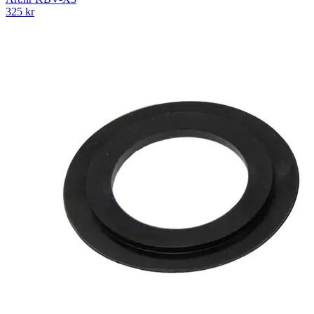
325
kr