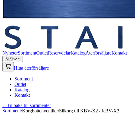
Nyheter
Sortiment
Outlet
Reservdelar
Katalog
Återförsäljare
Kontakt
🇸🇪
sv
Hitta återförsäljare
Sortiment
Outlet
Katalog
Kontakt
←
Tillbaka till sortimentet
Sortiment
/
Korgbottenventiler
/
Silkorg till KBV-X2 / KBV-X3