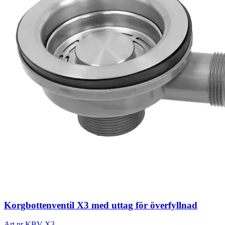
Korgbottenventil X3 med uttag för överfyllnad
Art.nr
KBV-X3